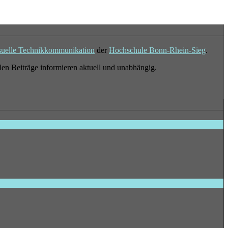
suelle Technikkommunikation
der
Hochschule Bonn-Rhein-Sieg
.
en Beiträge informieren aktuell und unabhängig.