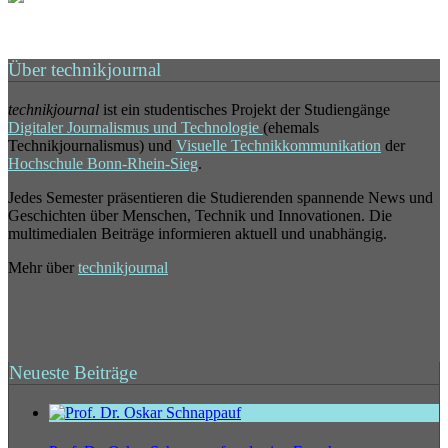
Über technikjournal
technikjournal
ist ein studentisches Projekt der Studiengänge
Digitaler Journalismus und Technologie
(ehemals
Technikjournalismus) und
Visuelle Technikkommunikation
der
Hochschule Bonn-Rhein-Sieg
.
Jedes Semester präsentieren die Studierenden spannende News und
Geschichten über Menschen, Technik und Innovationen. Die
multimedialen Beiträge informieren aktuell und unabhängig.
Mehr über
technikjournal
Neueste Beiträge