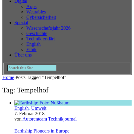
Digital
Apps
Wearables
Cybersicherheit
Spezial
Wissenschaftsjahr 2026
Geschichte
Technik erklärt
English
Ethik
Über uns
Home
›
Posts Tagged "Tempelhof"
Tag: Tempelhof
English
,
Umwelt
7. Februar 2018
von
Autorenteam Technikjournal
Earthship Pioneers in Europe