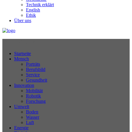
Technik erklärt
English
Ethik
Über uns
Technikjournal
Startseite
Mensch
Porträts
Berufsbild
Service
Gesundheit
Innovation
Mobilität
Robotik
Forschung
Umwelt
Boden
Wasser
Luft
Energie