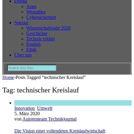
Digital
Apps
Wearables
Cybersicherheit
Spezial
Wissenschaftsjahr 2026
Geschichte
Technik erklärt
English
Ethik
Über uns
Home
›
Posts Tagged "technischer Kreislauf"
Tag: technischer Kreislauf
Innovation
,
Umwelt
5. März 2020
von
Autorenteam Technikjournal
Die Vision einer vollendeten Kreislaufwirtschaft