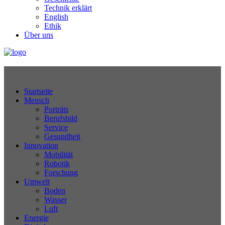
Technik erklärt
English
Ethik
Über uns
Technikjournal
Startseite
Mensch
Porträts
Berufsbild
Service
Gesundheit
Innovation
Mobilität
Robotik
Forschung
Umwelt
Boden
Wasser
Luft
Energie