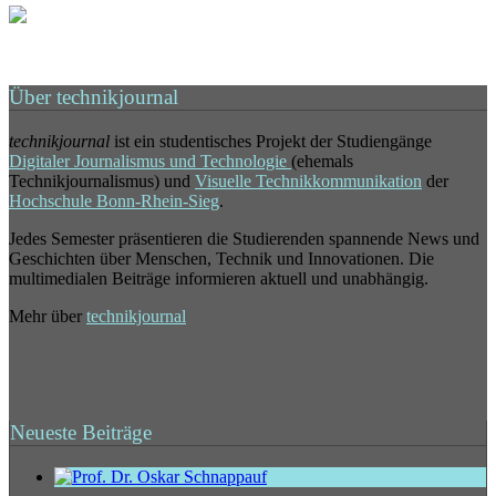
Über technikjournal
technikjournal
ist ein studentisches Projekt der Studiengänge
Digitaler Journalismus und Technologie
(ehemals
Technikjournalismus) und
Visuelle Technikkommunikation
der
Hochschule Bonn-Rhein-Sieg
.
Jedes Semester präsentieren die Studierenden spannende News und
Geschichten über Menschen, Technik und Innovationen. Die
multimedialen Beiträge informieren aktuell und unabhängig.
Mehr über
technikjournal
Neueste Beiträge