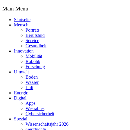
Main Menu
Startseite
Mensch
Porträts
Berufsbild
Service
Gesundheit
Innovation
Mobilität
Robotik
Forschung
Umwelt
Boden
Wasser
Luft
Energie
Digital
Apps
Wearables
Cybersicherheit
Spezial
Wissenschaftsjahr 2026
Geschichte