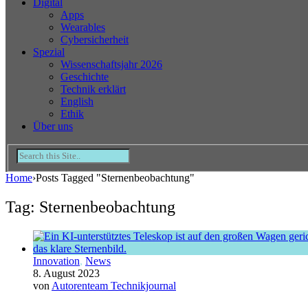
Digital
Apps
Wearables
Cybersicherheit
Spezial
Wissenschaftsjahr 2026
Geschichte
Technik erklärt
English
Ethik
Über uns
Home
›
Posts Tagged "Sternenbeobachtung"
Tag: Sternenbeobachtung
Innovation
,
News
8. August 2023
von
Autorenteam Technikjournal