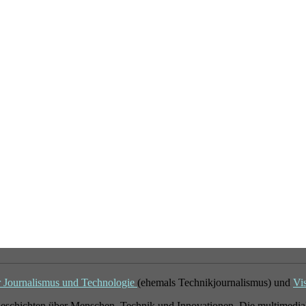
r Journalismus und Technologie
(ehemals Technikjournalismus) und
Vi
eschichten über Menschen, Technik und Innovationen. Die multimedial