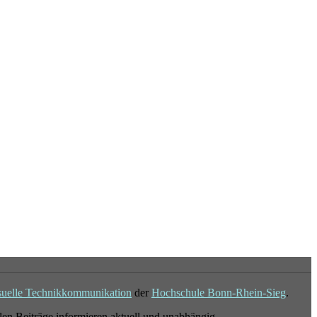
suelle Technikkommunikation
der
Hochschule Bonn-Rhein-Sieg
.
en Beiträge informieren aktuell und unabhängig.