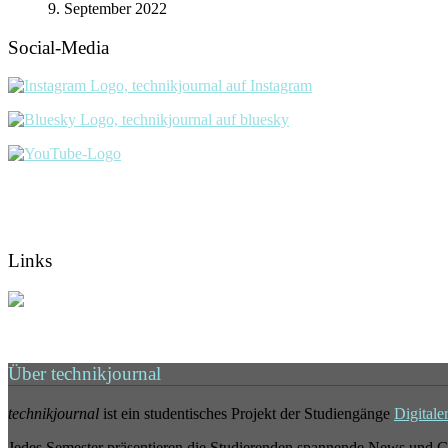
9. September 2022
Social-Media
Links
Über technikjournal
technikjournal
ist ein studentisches Projekt der Studiengänge
Digitale
Jedes Semester präsentieren die Studierenden spannende News und G