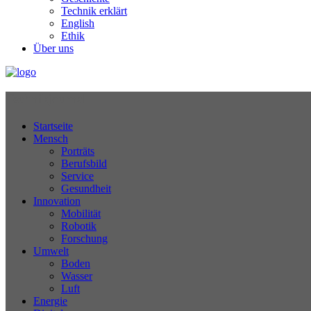
Technik erklärt
English
Ethik
Über uns
Technikjournal
Startseite
Mensch
Porträts
Berufsbild
Service
Gesundheit
Innovation
Mobilität
Robotik
Forschung
Umwelt
Boden
Wasser
Luft
Energie