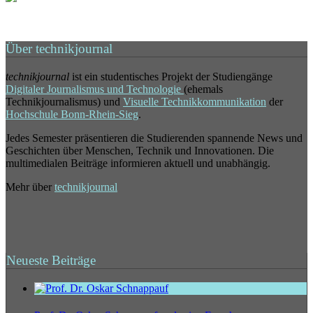
Über technikjournal
technikjournal
ist ein studentisches Projekt der Studiengänge
Digitaler Journalismus und Technologie
(ehemals
Technikjournalismus) und
Visuelle Technikkommunikation
der
Hochschule Bonn-Rhein-Sieg
.
Jedes Semester präsentieren die Studierenden spannende News und
Geschichten über Menschen, Technik und Innovationen. Die
multimedialen Beiträge informieren aktuell und unabhängig.
Mehr über
technikjournal
Neueste Beiträge