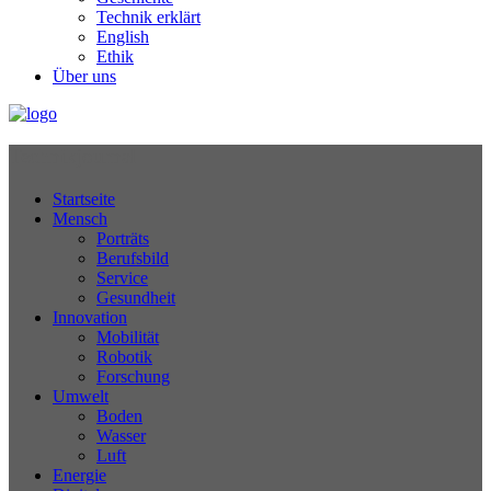
Technik erklärt
English
Ethik
Über uns
Technikjournal
Startseite
Mensch
Porträts
Berufsbild
Service
Gesundheit
Innovation
Mobilität
Robotik
Forschung
Umwelt
Boden
Wasser
Luft
Energie