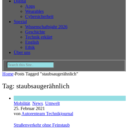
Digital
Apps
Wearables
Cybersicherheit
Spezial
Wissenschaftsjahr 2026
Geschichte
Technik erklärt
English
Ethik
Über uns
Home
›
Posts Tagged "staubsaugerähnlich"
Tag: staubsaugerähnlich
Mobilität
,
News
,
Umwelt
25. Februar 2021
von
Autorenteam Technikjournal
Straßenverkehr ohne Feinstaub