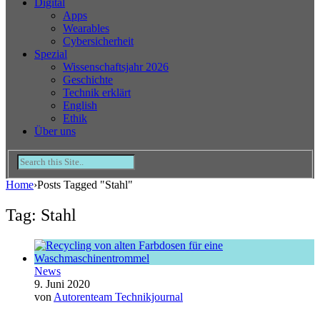
Digital
Apps
Wearables
Cybersicherheit
Spezial
Wissenschaftsjahr 2026
Geschichte
Technik erklärt
English
Ethik
Über uns
Home
›
Posts Tagged "Stahl"
Tag: Stahl
News
9. Juni 2020
von
Autorenteam Technikjournal