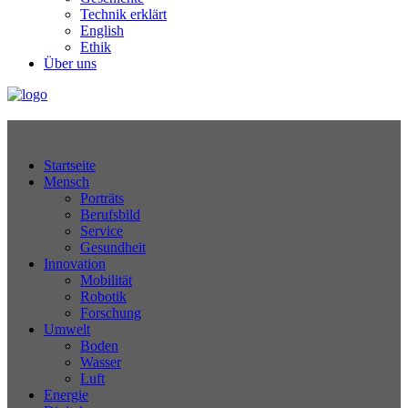
Technik erklärt
English
Ethik
Über uns
Technikjournal
Startseite
Mensch
Porträts
Berufsbild
Service
Gesundheit
Innovation
Mobilität
Robotik
Forschung
Umwelt
Boden
Wasser
Luft
Energie