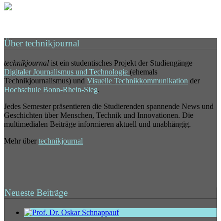
Über technikjournal
technikjournal
ist ein studentisches Projekt der Studiengänge
Digitaler Journalismus und Technologie
(ehemals
Technikjournalismus) und
Visuelle Technikkommunikation
der
Hochschule Bonn-Rhein-Sieg
.
Jedes Semester präsentieren die Studierenden spannende News und
Geschichten über Menschen, Technik und Innovationen. Die
multimedialen Beiträge informieren aktuell und unabhängig.
Mehr über
technikjournal
Neueste Beiträge