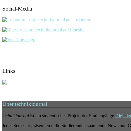
Social-Media
Links
Über technikjournal
technikjournal
ist ein studentisches Projekt der Studiengänge
Digitale
Jedes Semester präsentieren die Studierenden spannende News und G