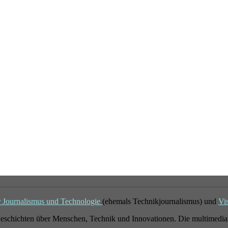
r Journalismus und Technologie
(ehemals Technikjournalismus) und
Vi
eschichten über Menschen, Technik und Innovationen. Die multimedial