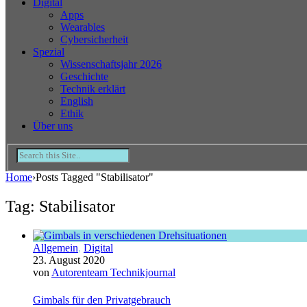
Digital
Apps
Wearables
Cybersicherheit
Spezial
Wissenschaftsjahr 2026
Geschichte
Technik erklärt
English
Ethik
Über uns
Home
›
Posts Tagged "Stabilisator"
Tag: Stabilisator
Allgemein
,
Digital
23. August 2020
von
Autorenteam Technikjournal
Gimbals für den Privatgebrauch