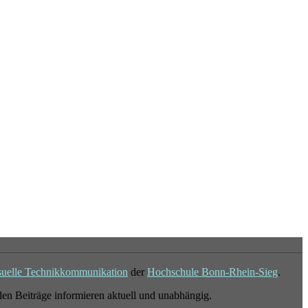
suelle Technikkommunikation
der
Hochschule Bonn-Rhein-Sieg
.
en Beiträge informieren aktuell und unabhängig.