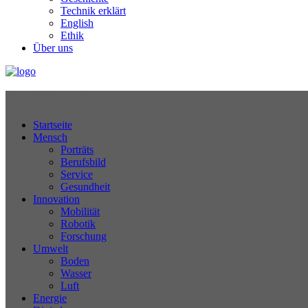
Technik erklärt
English
Ethik
Über uns
Technikjournal
Startseite
Mensch
Porträts
Berufsbild
Service
Gesundheit
Innovation
Mobilität
Robotik
Forschung
Umwelt
Boden
Wasser
Luft
Energie