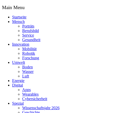
Main Menu
Startseite
Mensch
Porträts
Berufsbild
Service
Gesundheit
Innovation
Mobilität
Robotik
Forschung
Umwelt
Boden
Wasser
Luft
Energie
Digital
Apps
Wearables
Cybersicherheit
Spezial
Wissenschaftsjahr 2026
Geschichte