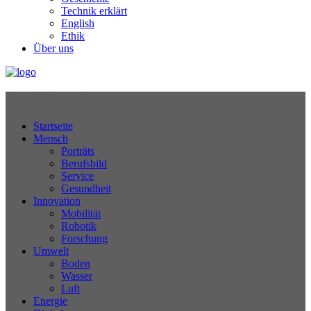
Technik erklärt
English
Ethik
Über uns
Technikjournal
Startseite
Mensch
Porträts
Berufsbild
Service
Gesundheit
Innovation
Mobilität
Robotik
Forschung
Umwelt
Boden
Wasser
Luft
Energie