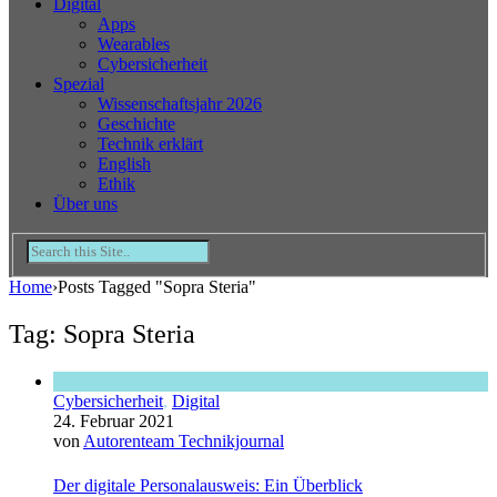
Digital
Apps
Wearables
Cybersicherheit
Spezial
Wissenschaftsjahr 2026
Geschichte
Technik erklärt
English
Ethik
Über uns
Home
›
Posts Tagged "Sopra Steria"
Tag: Sopra Steria
Cybersicherheit
,
Digital
24. Februar 2021
von
Autorenteam Technikjournal
Der digitale Personalausweis: Ein Überblick