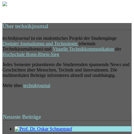
Über technikjournal
technikjournal
ist ein studentisches Projekt der Studiengänge
Digitaler Journalismus und Technologie
(ehemals
Technikjournalismus) und
Visuelle Technikkommunikation
der
Hochschule Bonn-Rhein-Sieg
.
Jedes Semester präsentieren die Studierenden spannende News und
Geschichten über Menschen, Technik und Innovationen. Die
multimedialen Beiträge informieren aktuell und unabhängig.
Mehr über
technikjournal
Neueste Beiträge