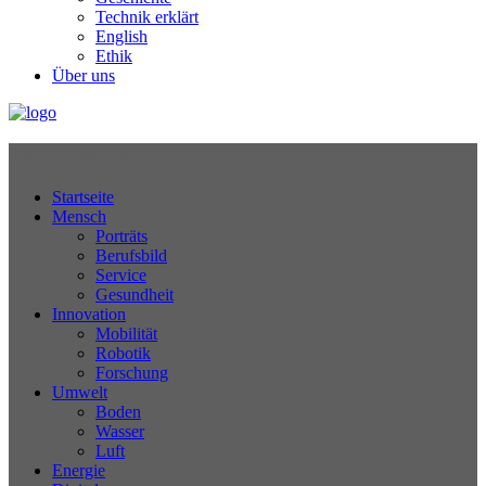
Technik erklärt
English
Ethik
Über uns
Technikjournal
Startseite
Mensch
Porträts
Berufsbild
Service
Gesundheit
Innovation
Mobilität
Robotik
Forschung
Umwelt
Boden
Wasser
Luft
Energie