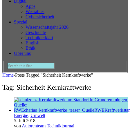
Digital
Apps
Wearables
Cybersicherheit
Spezial
Wissenschaftsjahr 2026
Geschichte
Technik erklärt
English
Ethik
Über uns
Home
›
Posts Tagged "Sicherheit Kernkraftwerke"
Tag: Sicherheit Kernkraftwerke
Energie
,
Umwelt
5. Juli 2018
von
Autorenteam Technikjournal