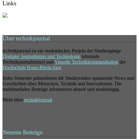
Links
Über technikjournal
technikjournal
ist ein studentisches Projekt der Studiengänge
Digitaler Journalismus und Technologie
(ehemals
Technikjournalismus) und
Visuelle Technikkommunikation
der
Hochschule Bonn-Rhein-Sieg
.
Jedes Semester präsentieren die Studierenden spannende News und
Geschichten über Menschen, Technik und Innovationen. Die
multimedialen Beiträge informieren aktuell und unabhängig.
Mehr über
technikjournal
Neueste Beiträge