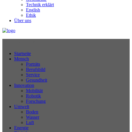
Technik erklärt
English
Ethik
Über uns
Technikjournal
Startseite
Mensch
Porträts
Berufsbild
Service
Gesundheit
Innovation
Mobilität
Robotik
Forschung
Umwelt
Boden
Wasser
Luft
Energie