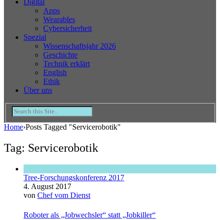
Digital
Apps
Wearables
Cybersicherheit
Spezial
Wissenschaftsjahr 2026
Geschichte
Technik erklärt
English
Ethik
Über uns
Home
›
Posts Tagged "Servicerobotik"
Tag: Servicerobotik
Tree-Forschungskonferenz 2017
4. August 2017
von
Chef vom Dienst
Roboter als „Jobwechsler“ statt „Jobkiller“