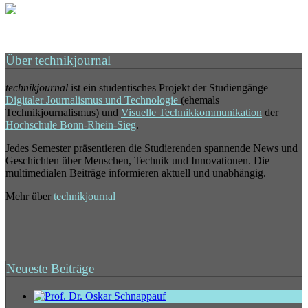
Über technikjournal
technikjournal
ist ein studentisches Projekt der Studiengänge
Digitaler Journalismus und Technologie
(ehemals
Technikjournalismus) und
Visuelle Technikkommunikation
der
Hochschule Bonn-Rhein-Sieg
.
Jedes Semester präsentieren die Studierenden spannende News und
Geschichten über Menschen, Technik und Innovationen. Die
multimedialen Beiträge informieren aktuell und unabhängig.
Mehr über
technikjournal
Neueste Beiträge