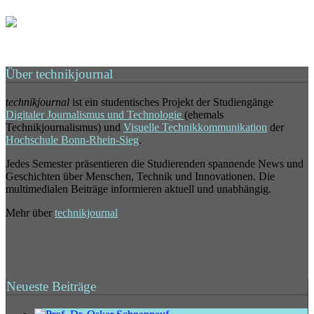
Über technikjournal
technikjournal
ist ein studentisches Projekt der Studiengänge
Digitaler Journalismus und Technologie
(ehemals
Technikjournalismus) und
Visuelle Technikkommunikation
der
Hochschule Bonn-Rhein-Sieg
.
Jedes Semester präsentieren die Studierenden spannende News und
Geschichten über Menschen, Technik und Innovationen. Die
multimedialen Beiträge informieren aktuell und unabhängig.
Mehr über
technikjournal
Neueste Beiträge