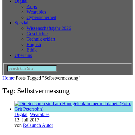
Digital
Apps
Wearables
Cybersicherheit
Spezial
Wissenschaftsjahr 2026
Geschichte
Technik erklärt
English
Ethik
Über uns
Home
›
Posts Tagged "Selbstvermessung"
Tag: Selbstvermessung
Digital
,
Wearables
13. Juli 2017
von
Relaunch Autor