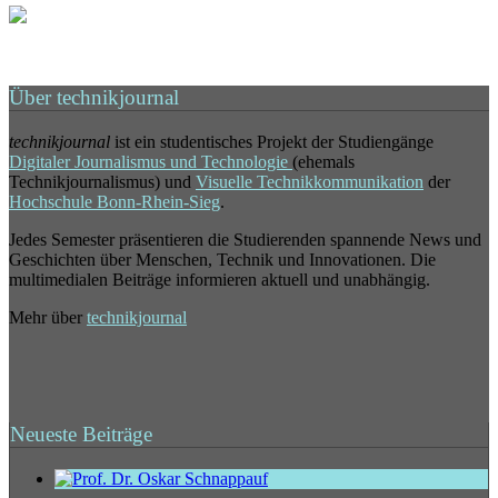
Über technikjournal
technikjournal
ist ein studentisches Projekt der Studiengänge
Digitaler Journalismus und Technologie
(ehemals
Technikjournalismus) und
Visuelle Technikkommunikation
der
Hochschule Bonn-Rhein-Sieg
.
Jedes Semester präsentieren die Studierenden spannende News und
Geschichten über Menschen, Technik und Innovationen. Die
multimedialen Beiträge informieren aktuell und unabhängig.
Mehr über
technikjournal
Neueste Beiträge