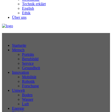
Technik erklärt
English
Ethik
Über uns
Technikjournal
Startseite
Mensch
Porträts
Berufsbild
Service
Gesundheit
Innovation
Mobilität
Robotik
Forschung
Umwelt
Boden
Wasser
Luft
Energie