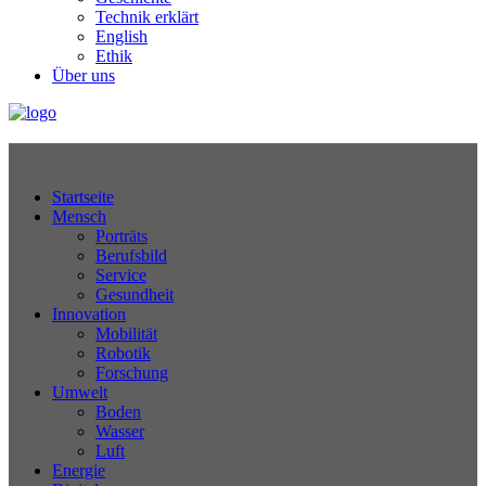
Technik erklärt
English
Ethik
Über uns
Technikjournal
Startseite
Mensch
Porträts
Berufsbild
Service
Gesundheit
Innovation
Mobilität
Robotik
Forschung
Umwelt
Boden
Wasser
Luft
Energie