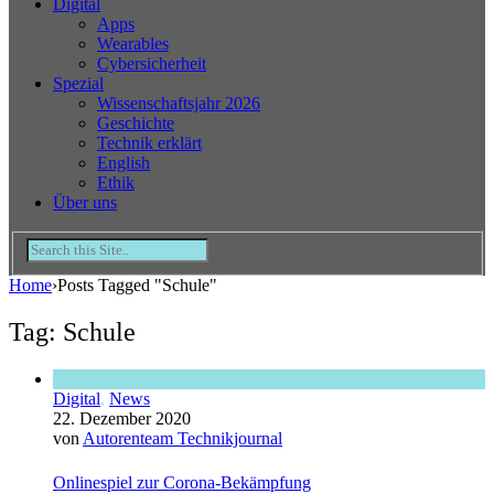
Digital
Apps
Wearables
Cybersicherheit
Spezial
Wissenschaftsjahr 2026
Geschichte
Technik erklärt
English
Ethik
Über uns
Home
›
Posts Tagged "Schule"
Tag: Schule
Digital
,
News
22. Dezember 2020
von
Autorenteam Technikjournal
Onlinespiel zur Corona-Bekämpfung