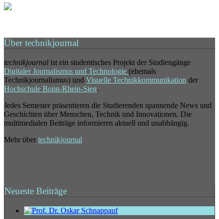
Über technikjournal
technikjournal
ist ein studentisches Projekt der Studiengänge
Digitaler Journalismus und Technologie
(ehemals
Technikjournalismus) und
Visuelle Technikkommunikation
der
Hochschule Bonn-Rhein-Sieg
.
Jedes Semester präsentieren die Studierenden spannende News und
Geschichten über Menschen, Technik und Innovationen. Die
multimedialen Beiträge informieren aktuell und unabhängig.
Mehr über
technikjournal
Neueste Beiträge