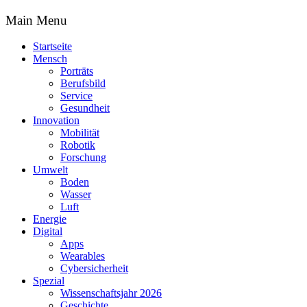
Main Menu
Startseite
Mensch
Porträts
Berufsbild
Service
Gesundheit
Innovation
Mobilität
Robotik
Forschung
Umwelt
Boden
Wasser
Luft
Energie
Digital
Apps
Wearables
Cybersicherheit
Spezial
Wissenschaftsjahr 2026
Geschichte