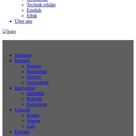
Technik erklärt
English
Ethik
Über uns
Technikjournal
Startseite
Mensch
Porträts
Berufsbild
Service
Gesundheit
Innovation
Mobilität
Robotik
Forschung
Umwelt
Boden
Wasser
Luft
Energie