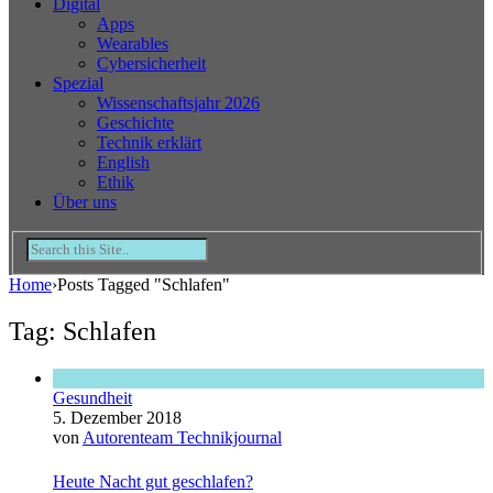
Digital
Apps
Wearables
Cybersicherheit
Spezial
Wissenschaftsjahr 2026
Geschichte
Technik erklärt
English
Ethik
Über uns
Home
›
Posts Tagged "Schlafen"
Tag: Schlafen
Gesundheit
5. Dezember 2018
von
Autorenteam Technikjournal
Heute Nacht gut geschlafen?