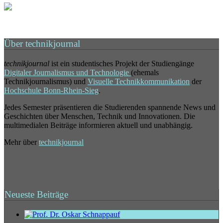
Über technikjournal
technikjournal
ist ein studentisches Projekt der Studiengänge
Digitaler Journalismus und Technologie
(ehemals
Technikjournalismus) und
Visuelle Technikkommunikation
der
Hochschule Bonn-Rhein-Sieg
.
Jedes Semester präsentieren die Studierenden spannende News und
Geschichten über Menschen, Technik und Innovationen. Die
multimedialen Beiträge informieren aktuell und unabhängig.
Mehr über
technikjournal
Neueste Beiträge