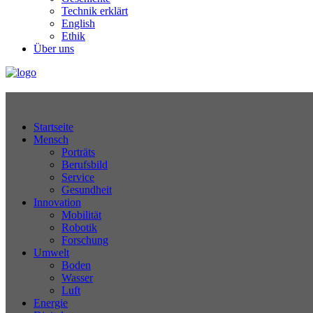
Technik erklärt
English
Ethik
Über uns
Technikjournal
Startseite
Mensch
Porträts
Berufsbild
Service
Gesundheit
Innovation
Mobilität
Robotik
Forschung
Umwelt
Boden
Wasser
Luft
Energie