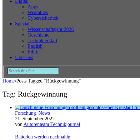
Digital
Apps
Wearables
Cybersicherheit
Spezial
Wissenschaftsjahr 2026
Geschichte
Technik erklärt
English
Ethik
Über uns
Home
›
Posts Tagged "Rückgewinnung"
Tag: Rückgewinnung
Forschung
,
News
21. September 2022
von
Autorenteam Technikjournal
Batterien werden nachhaltig