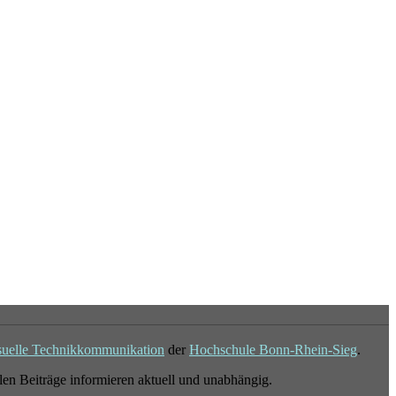
suelle Technikkommunikation
der
Hochschule Bonn-Rhein-Sieg
.
en Beiträge informieren aktuell und unabhängig.