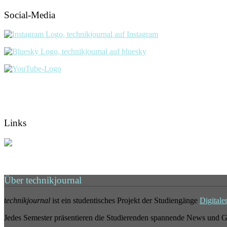
Social-Media
Links
Über technikjournal
technikjournal
ist ein studentisches Projekt der Studiengänge
Digitale
Jedes Semester präsentieren die Studierenden spannende News und G