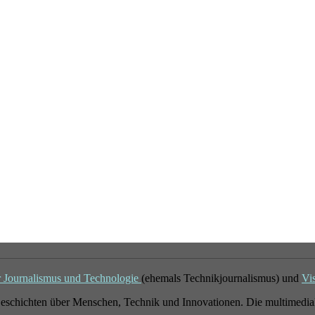
r Journalismus und Technologie
(ehemals Technikjournalismus) und
Vi
eschichten über Menschen, Technik und Innovationen. Die multimedial