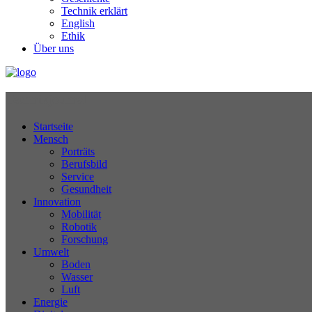
Technik erklärt
English
Ethik
Über uns
Technikjournal
Startseite
Mensch
Porträts
Berufsbild
Service
Gesundheit
Innovation
Mobilität
Robotik
Forschung
Umwelt
Boden
Wasser
Luft
Energie