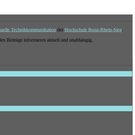
suelle Technikkommunikation
der
Hochschule Bonn-Rhein-Sieg
.
en Beiträge informieren aktuell und unabhängig.