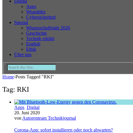
Digital
Apps
Wearables
Cybersicherheit
Spezial
Wissenschaftsjahr 2026
Geschichte
Technik erklärt
English
Ethik
Über uns
Home
›
Posts Tagged "RKI"
Tag: RKI
Apps
,
Digital
20. Juni 2020
von
Autorenteam Technikjournal
Corona-App: sofort installieren oder noch abwarten?