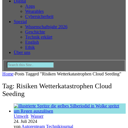
Digital
Apps
Wearables
Cybersicherheit
Spezial
Wissenschaftsjahr 2026
Geschichte
Technik erklärt
English
Ethik
Über uns
Home
›
Posts Tagged "Risiken Wetterkatastrophen Cloud Seeding"
Tag: Risiken Wetterkatastrophen Cloud
Seeding
Umwelt
,
Wasser
24. Juli 2024
von
Autorenteam Technikjournal