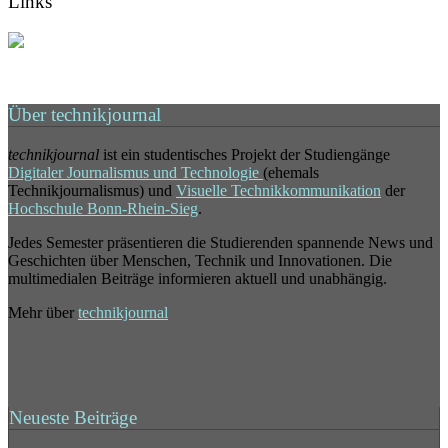
Links
Über technikjournal
technikjournal
ist ein studentisches Projekt der Studiengänge
Digitaler Journalismus und Technologie
(ehemals
Technikjournalismus) und
Visuelle Technikkommunikation
der
Hochschule Bonn-Rhein-Sieg
.
Jedes Semester präsentieren die Studierenden spannende News und
Geschichten über Menschen, Technik und Innovationen. Die
multimedialen Beiträge informieren aktuell und unabhängig.
Mehr über
technikjournal
Neueste Beiträge