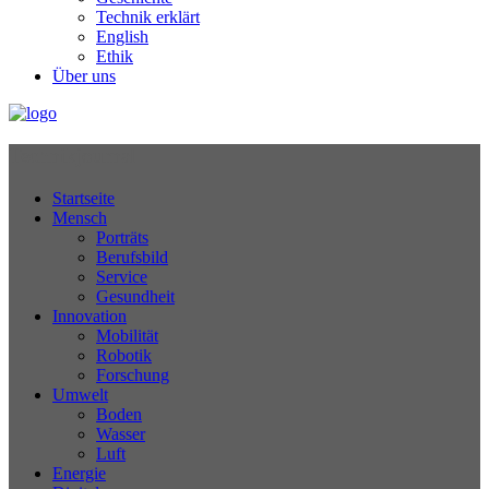
Technik erklärt
English
Ethik
Über uns
Technikjournal
Startseite
Mensch
Porträts
Berufsbild
Service
Gesundheit
Innovation
Mobilität
Robotik
Forschung
Umwelt
Boden
Wasser
Luft
Energie