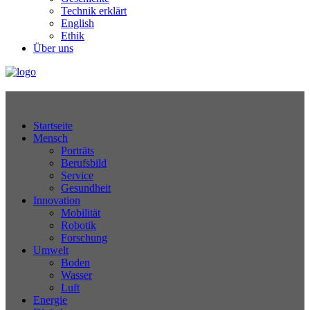
Technik erklärt
English
Ethik
Über uns
Technikjournal
Startseite
Mensch
Porträts
Berufsbild
Service
Gesundheit
Innovation
Mobilität
Robotik
Forschung
Umwelt
Boden
Wasser
Luft
Energie