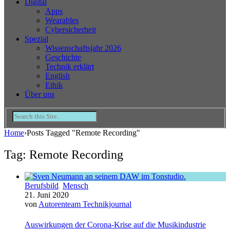
Digital
Apps
Wearables
Cybersicherheit
Spezial
Wissenschaftsjahr 2026
Geschichte
Technik erklärt
English
Ethik
Über uns
Home
›
Posts Tagged "Remote Recording"
Tag: Remote Recording
Berufsbild
,
Mensch
21. Juni 2020
von
Autorenteam Technikjournal
Auswirkungen der Corona-Krise auf die Musikindustrie