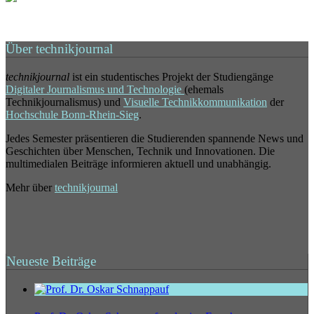
Über technikjournal
technikjournal
ist ein studentisches Projekt der Studiengänge
Digitaler Journalismus und Technologie
(ehemals
Technikjournalismus) und
Visuelle Technikkommunikation
der
Hochschule Bonn-Rhein-Sieg
.
Jedes Semester präsentieren die Studierenden spannende News und
Geschichten über Menschen, Technik und Innovationen. Die
multimedialen Beiträge informieren aktuell und unabhängig.
Mehr über
technikjournal
Neueste Beiträge