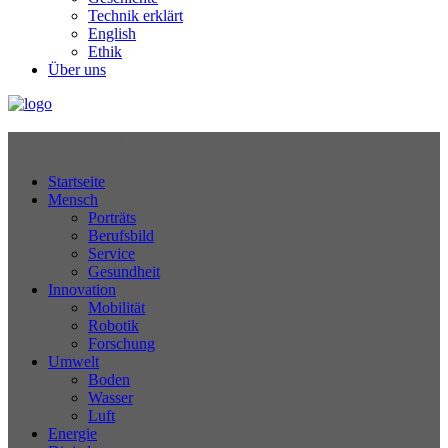
Technik erklärt
English
Ethik
Über uns
Technikjournal
Startseite
Mensch
Porträts
Berufsbild
Service
Gesundheit
Innovation
Mobilität
Robotik
Forschung
Umwelt
Boden
Wasser
Luft
Energie