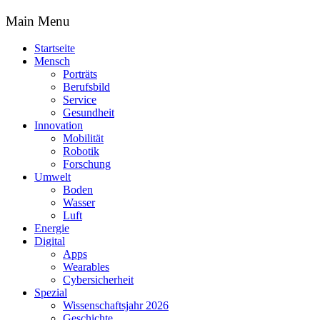
Main Menu
Startseite
Mensch
Porträts
Berufsbild
Service
Gesundheit
Innovation
Mobilität
Robotik
Forschung
Umwelt
Boden
Wasser
Luft
Energie
Digital
Apps
Wearables
Cybersicherheit
Spezial
Wissenschaftsjahr 2026
Geschichte