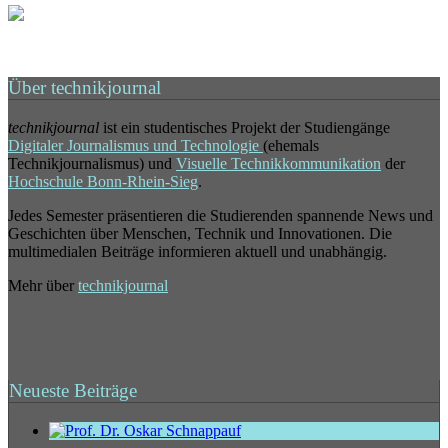
Über technikjournal
technikjournal
ist ein studentisches Projekt der Studiengänge
Digitaler Journalismus und Technologie
(ehemals
Technikjournalismus) und
Visuelle Technikkommunikation
der
Hochschule Bonn-Rhein-Sieg
.
Jedes Semester präsentieren die Studierenden spannende News und
Geschichten über Menschen, Technik und Innovationen. Die
multimedialen Beiträge informieren aktuell und unabhängig.
Mehr über
technikjournal
Neueste Beiträge