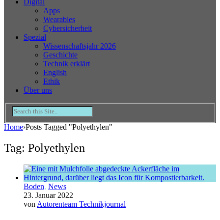
Digital
Apps
Wearables
Cybersicherheit
Spezial
Wissenschaftsjahr 2026
Geschichte
Technik erklärt
English
Ethik
Über uns
Home
›
Posts Tagged "Polyethylen"
Tag: Polyethylen
Boden
,
News
23. Januar 2022
von
Autorenteam Technikjournal