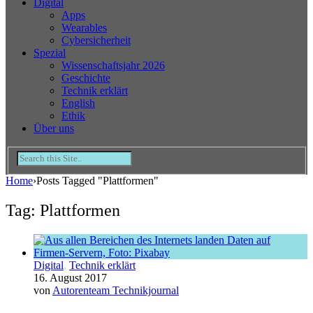
Digital
Apps
Wearables
Cybersicherheit
Spezial
Wissenschaftsjahr 2026
Geschichte
Technik erklärt
English
Ethik
Über uns
Home
›
Posts Tagged "Plattformen"
Tag: Plattformen
Digital
,
Technik erklärt
16. August 2017
von
Autorenteam Technikjournal