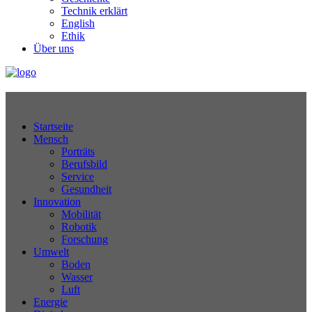
Technik erklärt
English
Ethik
Über uns
Technikjournal
Startseite
Mensch
Porträts
Berufsbild
Service
Gesundheit
Innovation
Mobilität
Robotik
Forschung
Umwelt
Boden
Wasser
Luft
Energie