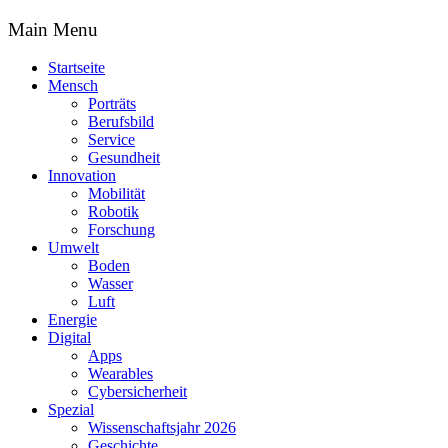
Main Menu
Startseite
Mensch
Porträts
Berufsbild
Service
Gesundheit
Innovation
Mobilität
Robotik
Forschung
Umwelt
Boden
Wasser
Luft
Energie
Digital
Apps
Wearables
Cybersicherheit
Spezial
Wissenschaftsjahr 2026
Geschichte