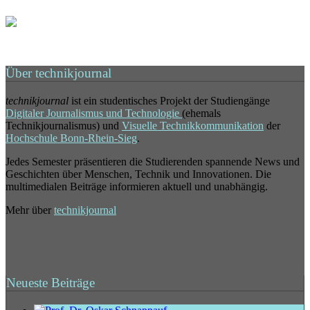
Über technikjournal
technikjournal
ist ein studentisches Projekt der Studiengänge
Digitaler Journalismus und Technologie
(ehemals
Technikjournalismus) und
Visuelle Technikkommunikation
der
Hochschule Bonn-Rhein-Sieg
.
Jedes Semester präsentieren die Studierenden spannende News und
Geschichten über Menschen, Technik und Innovationen. Die
multimedialen Beiträge informieren aktuell und unabhängig.
Mehr über
technikjournal
Neueste Beiträge