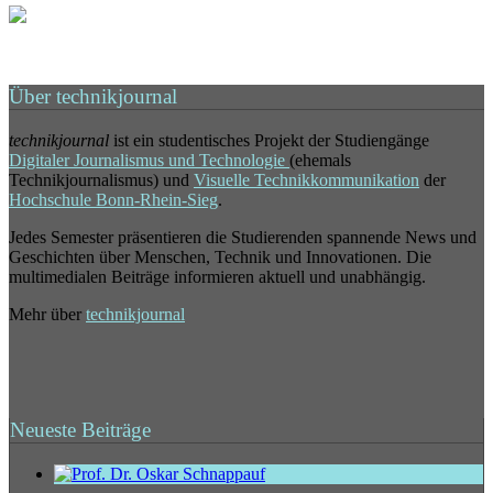
Über technikjournal
technikjournal
ist ein studentisches Projekt der Studiengänge
Digitaler Journalismus und Technologie
(ehemals
Technikjournalismus) und
Visuelle Technikkommunikation
der
Hochschule Bonn-Rhein-Sieg
.
Jedes Semester präsentieren die Studierenden spannende News und
Geschichten über Menschen, Technik und Innovationen. Die
multimedialen Beiträge informieren aktuell und unabhängig.
Mehr über
technikjournal
Neueste Beiträge