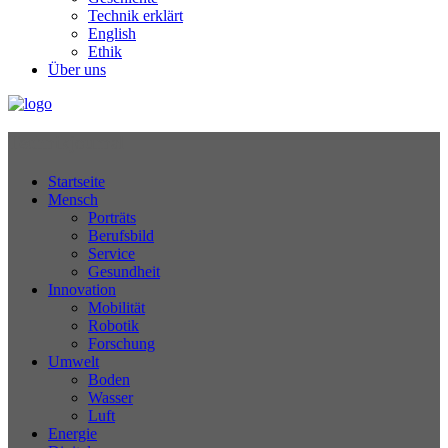
Technik erklärt
English
Ethik
Über uns
Technikjournal
Startseite
Mensch
Porträts
Berufsbild
Service
Gesundheit
Innovation
Mobilität
Robotik
Forschung
Umwelt
Boden
Wasser
Luft
Energie