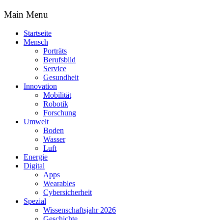
Main Menu
Startseite
Mensch
Porträts
Berufsbild
Service
Gesundheit
Innovation
Mobilität
Robotik
Forschung
Umwelt
Boden
Wasser
Luft
Energie
Digital
Apps
Wearables
Cybersicherheit
Spezial
Wissenschaftsjahr 2026
Geschichte