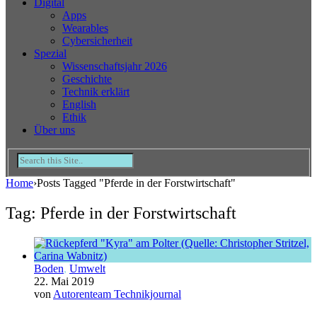
Digital
Apps
Wearables
Cybersicherheit
Spezial
Wissenschaftsjahr 2026
Geschichte
Technik erklärt
English
Ethik
Über uns
Home
›
Posts Tagged "Pferde in der Forstwirtschaft"
Tag: Pferde in der Forstwirtschaft
Boden
,
Umwelt
22. Mai 2019
von
Autorenteam Technikjournal