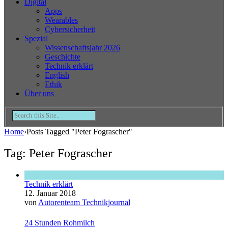
Digital
Apps
Wearables
Cybersicherheit
Spezial
Wissenschaftsjahr 2026
Geschichte
Technik erklärt
English
Ethik
Über uns
Home
›
Posts Tagged "Peter Fograscher"
Tag: Peter Fograscher
Technik erklärt
12. Januar 2018
von
Autorenteam Technikjournal
24 Stunden Rohmilch