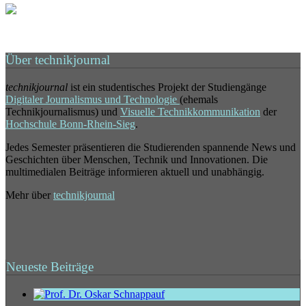
Über technikjournal
technikjournal
ist ein studentisches Projekt der Studiengänge
Digitaler Journalismus und Technologie
(ehemals
Technikjournalismus) und
Visuelle Technikkommunikation
der
Hochschule Bonn-Rhein-Sieg
.
Jedes Semester präsentieren die Studierenden spannende News und
Geschichten über Menschen, Technik und Innovationen. Die
multimedialen Beiträge informieren aktuell und unabhängig.
Mehr über
technikjournal
Neueste Beiträge