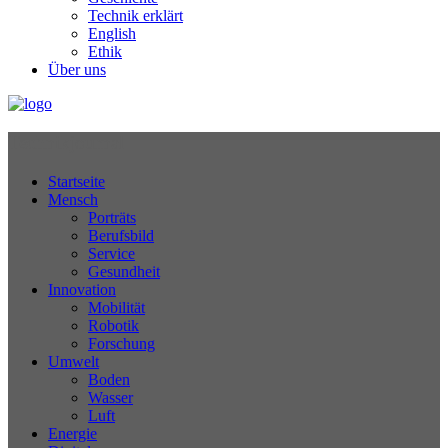
Technik erklärt
English
Ethik
Über uns
Technikjournal
Startseite
Mensch
Porträts
Berufsbild
Service
Gesundheit
Innovation
Mobilität
Robotik
Forschung
Umwelt
Boden
Wasser
Luft
Energie