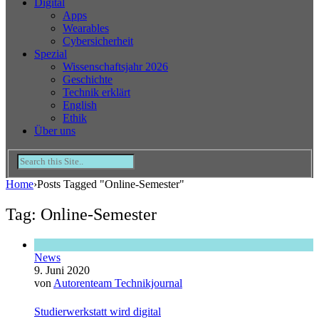
Digital
Apps
Wearables
Cybersicherheit
Spezial
Wissenschaftsjahr 2026
Geschichte
Technik erklärt
English
Ethik
Über uns
Home
›
Posts Tagged "Online-Semester"
Tag: Online-Semester
News
9. Juni 2020
von
Autorenteam Technikjournal
Studierwerkstatt wird digital