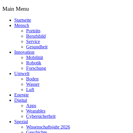
Main Menu
Startseite
Mensch
Porträts
Berufsbild
Service
Gesundheit
Innovation
Mobilität
Robotik
Forschung
Umwelt
Boden
Wasser
Luft
Energie
Digital
Apps
Wearables
Cybersicherheit
Spezial
Wissenschaftsjahr 2026
Geschichte