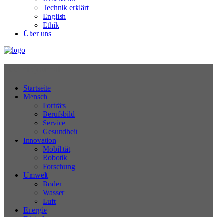
Technik erklärt
English
Ethik
Über uns
Technikjournal
Startseite
Mensch
Porträts
Berufsbild
Service
Gesundheit
Innovation
Mobilität
Robotik
Forschung
Umwelt
Boden
Wasser
Luft
Energie