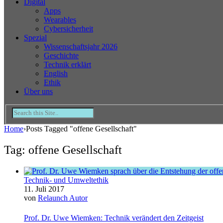
Digital
Apps
Wearables
Cybersicherheit
Spezial
Wissenschaftsjahr 2026
Geschichte
Technik erklärt
English
Ethik
Über uns
Home
›
Posts Tagged "offene Gesellschaft"
Tag: offene Gesellschaft
Technik- und Umweltethik
11. Juli 2017
von
Relaunch Autor
Prof. Dr. Uwe Wiemken: Technik verändert den Zeitgeist