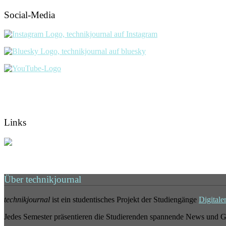
Social-Media
Links
Über technikjournal
technikjournal
ist ein studentisches Projekt der Studiengänge
Digitale
Jedes Semester präsentieren die Studierenden spannende News und G