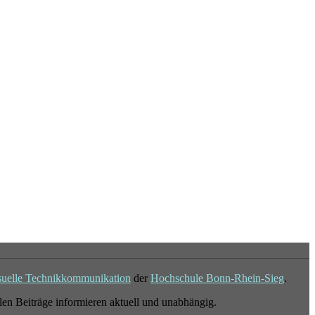
suelle Technikkommunikation
der
Hochschule Bonn-Rhein-Sieg
.
en Beiträge informieren aktuell und unabhängig.