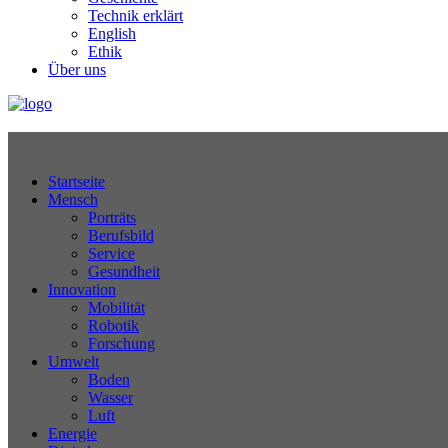
Technik erklärt
English
Ethik
Über uns
Technikjournal
Startseite
Mensch
Porträts
Berufsbild
Service
Gesundheit
Innovation
Mobilität
Robotik
Forschung
Umwelt
Boden
Wasser
Luft
Energie