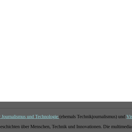
r Journalismus und Technologie
(ehemals Technikjournalismus) und
Vi
eschichten über Menschen, Technik und Innovationen. Die multimedial