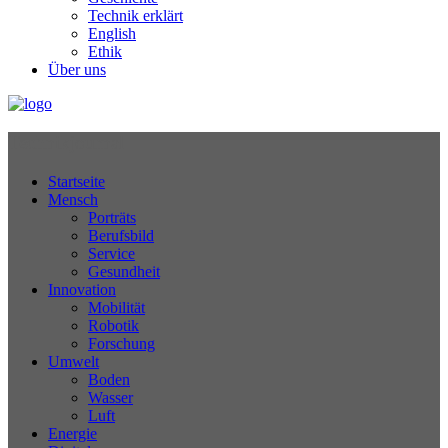
Technik erklärt
English
Ethik
Über uns
Technikjournal
Startseite
Mensch
Porträts
Berufsbild
Service
Gesundheit
Innovation
Mobilität
Robotik
Forschung
Umwelt
Boden
Wasser
Luft
Energie