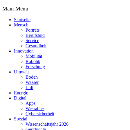
Main Menu
Startseite
Mensch
Porträts
Berufsbild
Service
Gesundheit
Innovation
Mobilität
Robotik
Forschung
Umwelt
Boden
Wasser
Luft
Energie
Digital
Apps
Wearables
Cybersicherheit
Spezial
Wissenschaftsjahr 2026
Geschichte