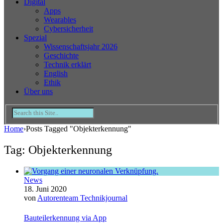
Digital
Apps
Wearables
Cybersicherheit
Spezial
Wissenschaftsjahr 2026
Geschichte
Technik erklärt
English
Ethik
Über uns
Home
›
Posts Tagged "Objekterkennung"
Tag: Objekterkennung
News
18. Juni 2020
von
Autorenteam Technikjournal
Bauteilerkennung via App