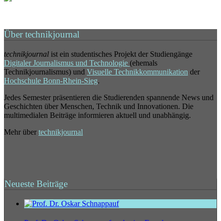
Über technikjournal
technikjournal
ist ein studentisches Projekt der Studiengänge
Digitaler Journalismus und Technologie
(ehemals
Technikjournalismus) und
Visuelle Technikkommunikation
der
Hochschule Bonn-Rhein-Sieg
.
Jedes Semester präsentieren die Studierenden spannende News und
Geschichten über Menschen, Technik und Innovationen. Die
multimedialen Beiträge informieren aktuell und unabhängig.
Mehr über
technikjournal
Neueste Beiträge