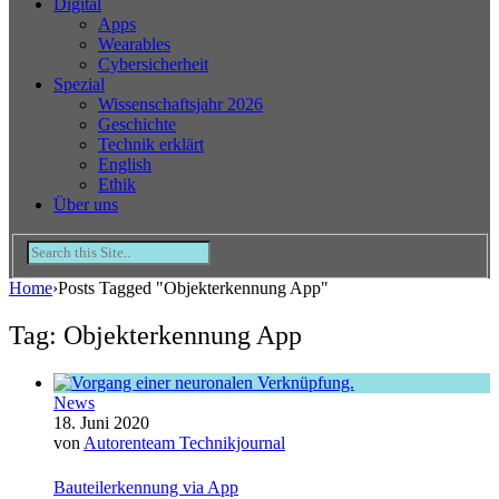
Digital
Apps
Wearables
Cybersicherheit
Spezial
Wissenschaftsjahr 2026
Geschichte
Technik erklärt
English
Ethik
Über uns
Home
›
Posts Tagged "Objekterkennung App"
Tag: Objekterkennung App
News
18. Juni 2020
von
Autorenteam Technikjournal
Bauteilerkennung via App