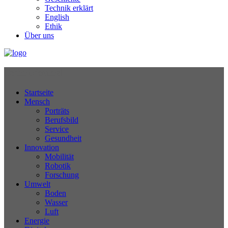
Technik erklärt
English
Ethik
Über uns
Technikjournal
Startseite
Mensch
Porträts
Berufsbild
Service
Gesundheit
Innovation
Mobilität
Robotik
Forschung
Umwelt
Boden
Wasser
Luft
Energie