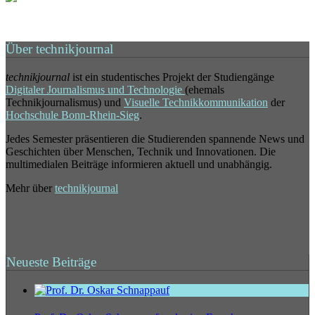
Über technikjournal
technikjournal
ist ein studentisches Projekt der Studiengänge
Digitaler Journalismus und Technologie
(ehemals
Technikjournalismus) und
Visuelle Technikkommunikation
der
Hochschule Bonn-Rhein-Sieg
.
Jedes Semester präsentieren die Studierenden spannende News und
Geschichten über Menschen, Technik und Innovationen. Die
multimedialen Beiträge informieren aktuell und unabhängig.
Mehr über
technikjournal
Neueste Beiträge