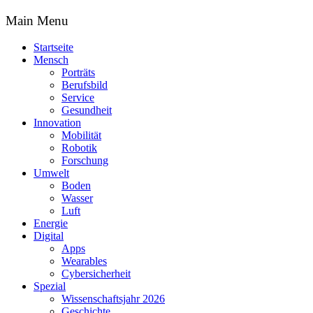
Main Menu
Startseite
Mensch
Porträts
Berufsbild
Service
Gesundheit
Innovation
Mobilität
Robotik
Forschung
Umwelt
Boden
Wasser
Luft
Energie
Digital
Apps
Wearables
Cybersicherheit
Spezial
Wissenschaftsjahr 2026
Geschichte