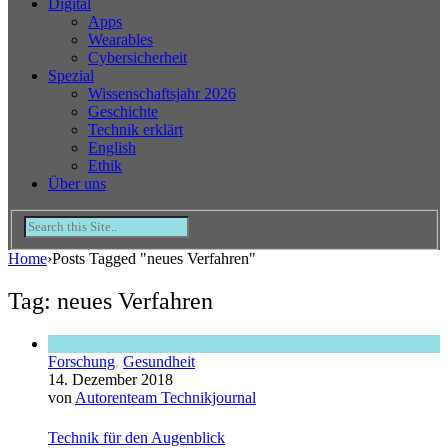
Digital
Apps
Wearables
Cybersicherheit
Spezial
Wissenschaftsjahr 2026
Geschichte
Technik erklärt
English
Ethik
Über uns
Home
›
Posts Tagged "neues Verfahren"
Tag: neues Verfahren
Forschung
,
Gesundheit
14. Dezember 2018
von
Autorenteam Technikjournal
Technik für den Augenblick