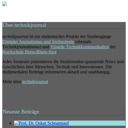
Über technikjournal
technikjournal
ist ein studentisches Projekt der Studiengänge
Digitaler Journalismus und Technologie
(ehemals
Technikjournalismus) und
Visuelle Technikkommunikation
der
Hochschule Bonn-Rhein-Sieg
.
Jedes Semester präsentieren die Studierenden spannende News und
Geschichten über Menschen, Technik und Innovationen. Die
multimedialen Beiträge informieren aktuell und unabhängig.
Mehr über
technikjournal
Neueste Beiträge