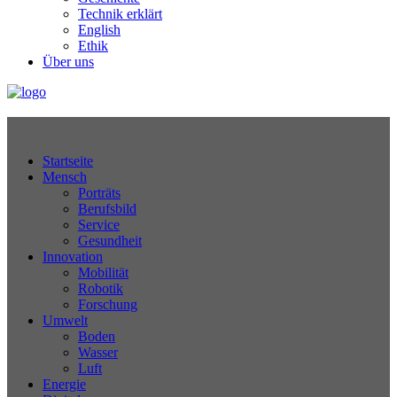
Technik erklärt
English
Ethik
Über uns
Technikjournal
Startseite
Mensch
Porträts
Berufsbild
Service
Gesundheit
Innovation
Mobilität
Robotik
Forschung
Umwelt
Boden
Wasser
Luft
Energie