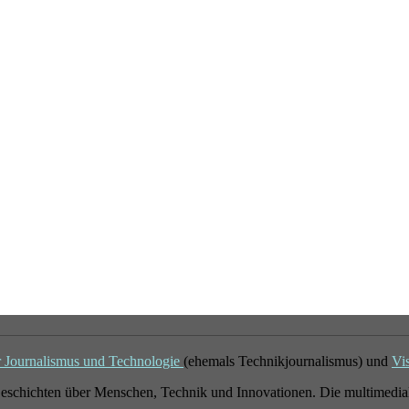
r Journalismus und Technologie
(ehemals Technikjournalismus) und
Vi
eschichten über Menschen, Technik und Innovationen. Die multimedial