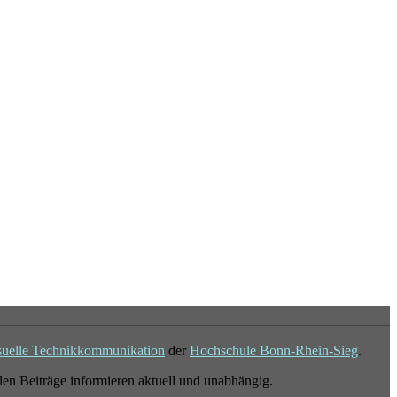
suelle Technikkommunikation
der
Hochschule Bonn-Rhein-Sieg
.
en Beiträge informieren aktuell und unabhängig.