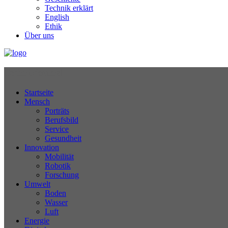
Technik erklärt
English
Ethik
Über uns
Technikjournal
Startseite
Mensch
Porträts
Berufsbild
Service
Gesundheit
Innovation
Mobilität
Robotik
Forschung
Umwelt
Boden
Wasser
Luft
Energie