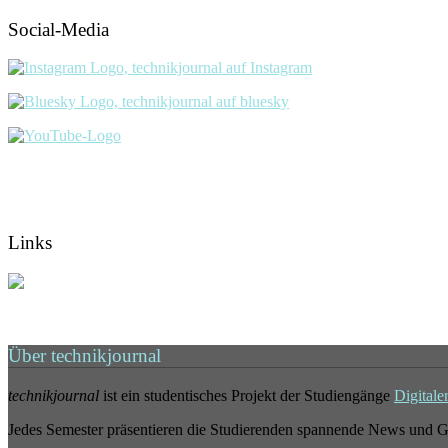
Social-Media
Links
Über technikjournal
technikjournal
ist ein studentisches Projekt der Studiengänge
Digitale
Jedes Semester präsentieren die Studierenden spannende News und G