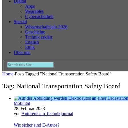
Digital
Apps
Wearables
Cybersicherheit
Spezial
Wissenschaftsjahr 2026
Geschichte
Technik erklärt
English
Ethik
Über uns
Home
›
Posts Tagged "National Transportation Safety Board"
Tag: National Transportation Safety Board
Mobilität
28. Februar 2023
von
Autorenteam Technikjournal
Wie sicher sind E-Autos?