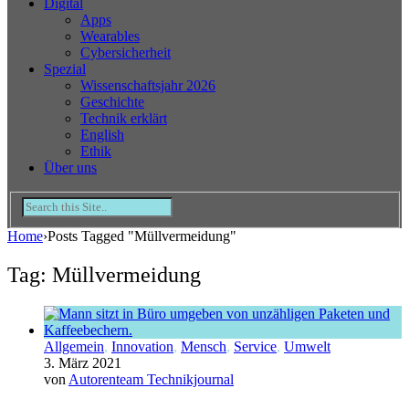
Digital
Apps
Wearables
Cybersicherheit
Spezial
Wissenschaftsjahr 2026
Geschichte
Technik erklärt
English
Ethik
Über uns
Home
›
Posts Tagged "Müllvermeidung"
Tag: Müllvermeidung
Allgemein
,
Innovation
,
Mensch
,
Service
,
Umwelt
3. März 2021
von
Autorenteam Technikjournal