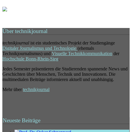
Über technikjournal
technikjournal
ist ein studentisches Projekt der Studiengänge
Digitaler Journalismus und Technologie
(ehemals
Technikjournalismus) und
Visuelle Technikkommunikation
der
Hochschule Bonn-Rhein-Sieg
.
Jedes Semester präsentieren die Studierenden spannende News und
Geschichten über Menschen, Technik und Innovationen. Die
multimedialen Beiträge informieren aktuell und unabhängig.
Mehr über
technikjournal
Neueste Beiträge