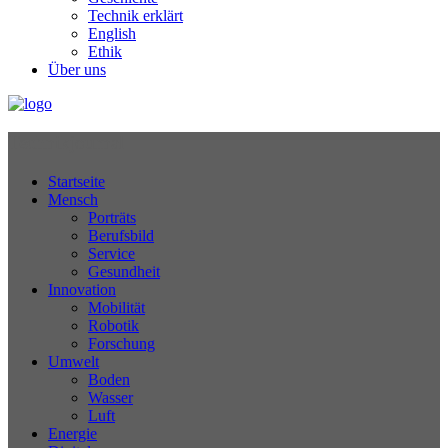
Technik erklärt
English
Ethik
Über uns
Technikjournal
Startseite
Mensch
Porträts
Berufsbild
Service
Gesundheit
Innovation
Mobilität
Robotik
Forschung
Umwelt
Boden
Wasser
Luft
Energie