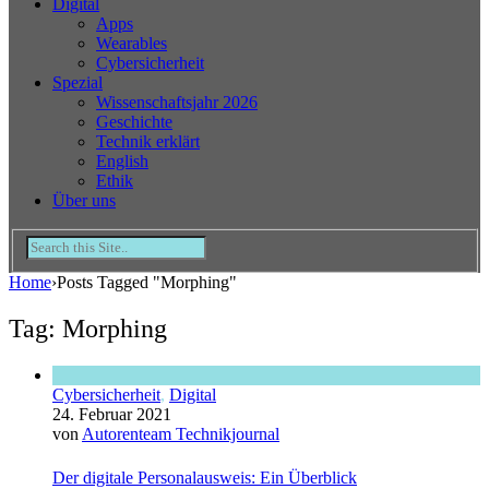
Digital
Apps
Wearables
Cybersicherheit
Spezial
Wissenschaftsjahr 2026
Geschichte
Technik erklärt
English
Ethik
Über uns
Home
›
Posts Tagged "Morphing"
Tag: Morphing
Cybersicherheit
,
Digital
24. Februar 2021
von
Autorenteam Technikjournal
Der digitale Personalausweis: Ein Überblick