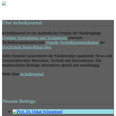
Über technikjournal
technikjournal
ist ein studentisches Projekt der Studiengänge
Digitaler Journalismus und Technologie
(ehemals
Technikjournalismus) und
Visuelle Technikkommunikation
der
Hochschule Bonn-Rhein-Sieg
.
Jedes Semester präsentieren die Studierenden spannende News und
Geschichten über Menschen, Technik und Innovationen. Die
multimedialen Beiträge informieren aktuell und unabhängig.
Mehr über
technikjournal
Neueste Beiträge