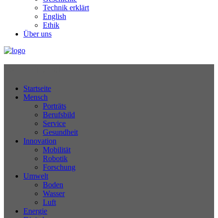
Technik erklärt
English
Ethik
Über uns
Technikjournal
Startseite
Mensch
Porträts
Berufsbild
Service
Gesundheit
Innovation
Mobilität
Robotik
Forschung
Umwelt
Boden
Wasser
Luft
Energie