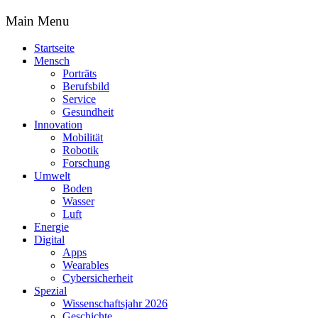
Main Menu
Startseite
Mensch
Porträts
Berufsbild
Service
Gesundheit
Innovation
Mobilität
Robotik
Forschung
Umwelt
Boden
Wasser
Luft
Energie
Digital
Apps
Wearables
Cybersicherheit
Spezial
Wissenschaftsjahr 2026
Geschichte