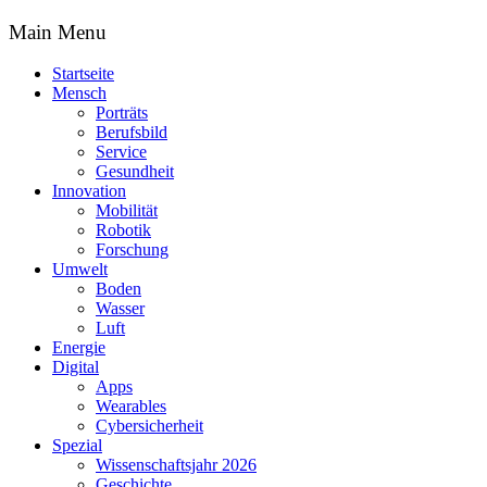
Main Menu
Startseite
Mensch
Porträts
Berufsbild
Service
Gesundheit
Innovation
Mobilität
Robotik
Forschung
Umwelt
Boden
Wasser
Luft
Energie
Digital
Apps
Wearables
Cybersicherheit
Spezial
Wissenschaftsjahr 2026
Geschichte