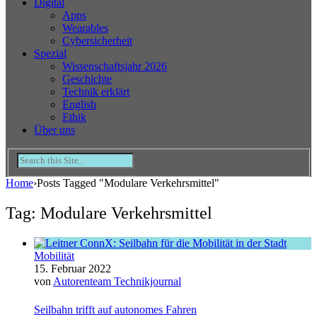
Digital
Apps
Wearables
Cybersicherheit
Spezial
Wissenschaftsjahr 2026
Geschichte
Technik erklärt
English
Ethik
Über uns
Home
›
Posts Tagged "Modulare Verkehrsmittel"
Tag: Modulare Verkehrsmittel
Mobilität
15. Februar 2022
von
Autorenteam Technikjournal
Seilbahn trifft auf autonomes Fahren