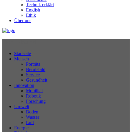
Technik erklärt
English
Ethik
Über uns
Technikjournal
Startseite
Mensch
Porträts
Berufsbild
Service
Gesundheit
Innovation
Mobilität
Robotik
Forschung
Umwelt
Boden
Wasser
Luft
Energie