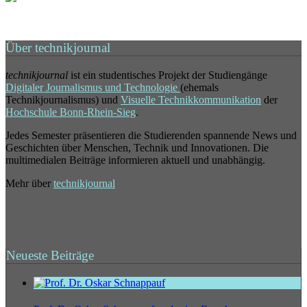
Über technikjournal
technikjournal
ist ein studentisches Projekt der Studiengänge
Digitaler Journalismus und Technologie
(ehemals
Technikjournalismus) und
Visuelle Technikkommunikation
der
Hochschule Bonn-Rhein-Sieg
.
Jedes Semester präsentieren die Studierenden spannende News und
Geschichten über Menschen, Technik und Innovationen. Die
multimedialen Beiträge informieren aktuell und unabhängig.
Mehr über
technikjournal
Neueste Beiträge