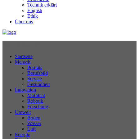
Technik erklärt
English
Ethik
Über uns
Technikjournal
Startseite
Mensch
Porträts
Berufsbild
Service
Gesundheit
Innovation
Mobilität
Robotik
Forschung
Umwelt
Boden
Wasser
Luft
Energie