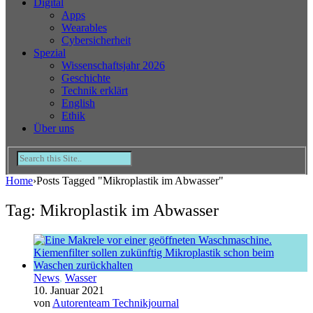
Digital
Apps
Wearables
Cybersicherheit
Spezial
Wissenschaftsjahr 2026
Geschichte
Technik erklärt
English
Ethik
Über uns
Home
›
Posts Tagged "Mikroplastik im Abwasser"
Tag: Mikroplastik im Abwasser
News
,
Wasser
10. Januar 2021
von
Autorenteam Technikjournal