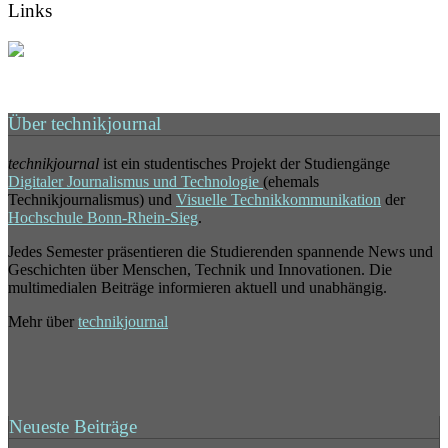
Links
Über technikjournal
technikjournal
ist ein studentisches Projekt der Studiengänge
Digitaler Journalismus und Technologie
(ehemals
Technikjournalismus) und
Visuelle Technikkommunikation
der
Hochschule Bonn-Rhein-Sieg
.
Jedes Semester präsentieren die Studierenden spannende News und
Geschichten über Menschen, Technik und Innovationen. Die
multimedialen Beiträge informieren aktuell und unabhängig.
Mehr über
technikjournal
Neueste Beiträge