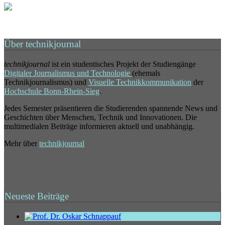
Über technikjournal
technikjournal
ist ein studentisches Projekt der Studiengänge
Digitaler Journalismus und Technologie
(ehemals
Technikjournalismus) und
Visuelle Technikkommunikation
der
Hochschule Bonn-Rhein-Sieg
.
Jedes Semester präsentieren die Studierenden spannende News und
Geschichten über Menschen, Technik und Innovationen. Die
multimedialen Beiträge informieren aktuell und unabhängig.
Mehr über
technikjournal
Neueste Beiträge