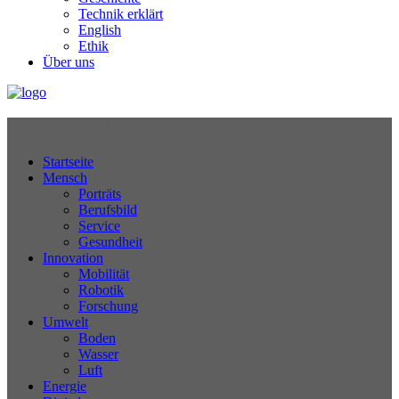
Technik erklärt
English
Ethik
Über uns
Technikjournal
Startseite
Mensch
Porträts
Berufsbild
Service
Gesundheit
Innovation
Mobilität
Robotik
Forschung
Umwelt
Boden
Wasser
Luft
Energie