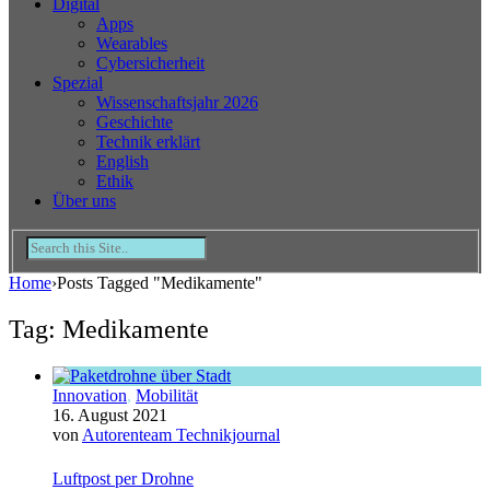
Digital
Apps
Wearables
Cybersicherheit
Spezial
Wissenschaftsjahr 2026
Geschichte
Technik erklärt
English
Ethik
Über uns
Home
›
Posts Tagged "Medikamente"
Tag: Medikamente
Innovation
,
Mobilität
16. August 2021
von
Autorenteam Technikjournal
Luftpost per Drohne