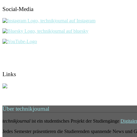
Social-Media
Links
Über technikjournal
technikjournal
ist ein studentisches Projekt der Studiengänge
Digitale
Jedes Semester präsentieren die Studierenden spannende News und G