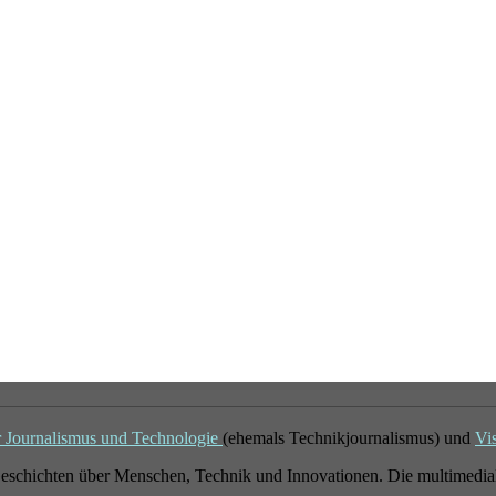
r Journalismus und Technologie
(ehemals Technikjournalismus) und
Vi
eschichten über Menschen, Technik und Innovationen. Die multimedial