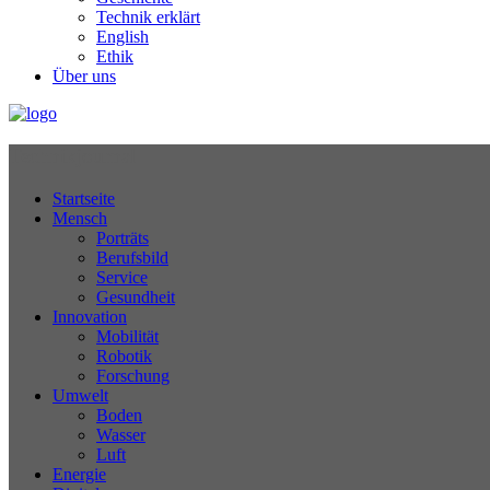
Technik erklärt
English
Ethik
Über uns
Technikjournal
Startseite
Mensch
Porträts
Berufsbild
Service
Gesundheit
Innovation
Mobilität
Robotik
Forschung
Umwelt
Boden
Wasser
Luft
Energie