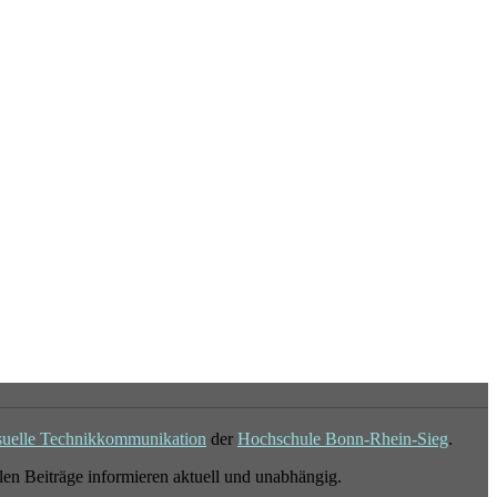
suelle Technikkommunikation
der
Hochschule Bonn-Rhein-Sieg
.
en Beiträge informieren aktuell und unabhängig.