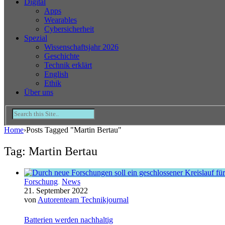
Digital
Apps
Wearables
Cybersicherheit
Spezial
Wissenschaftsjahr 2026
Geschichte
Technik erklärt
English
Ethik
Über uns
Home
›
Posts Tagged "Martin Bertau"
Tag: Martin Bertau
Forschung
,
News
21. September 2022
von
Autorenteam Technikjournal
Batterien werden nachhaltig