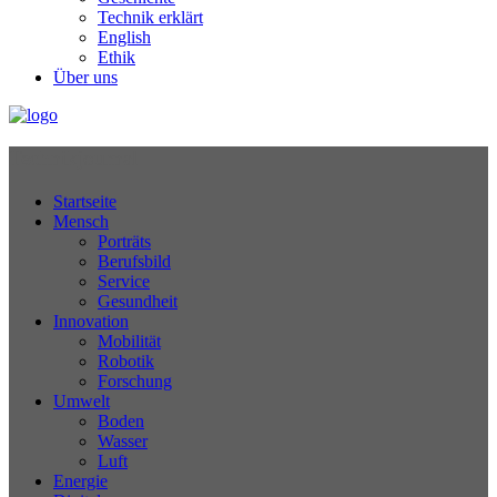
Technik erklärt
English
Ethik
Über uns
Technikjournal
Startseite
Mensch
Porträts
Berufsbild
Service
Gesundheit
Innovation
Mobilität
Robotik
Forschung
Umwelt
Boden
Wasser
Luft
Energie