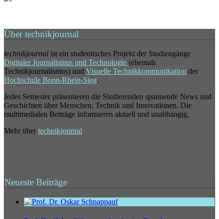
Über technikjournal
technikjournal
ist ein studentisches Projekt der Studiengänge
Digitaler Journalismus und Technologie
(ehemals
Technikjournalismus) und
Visuelle Technikkommunikation
der
Hochschule Bonn-Rhein-Sieg
.
Jedes Semester präsentieren die Studierenden spannende News und
Geschichten über Menschen, Technik und Innovationen. Die
multimedialen Beiträge informieren aktuell und unabhängig.
Mehr über
technikjournal
Neueste Beiträge