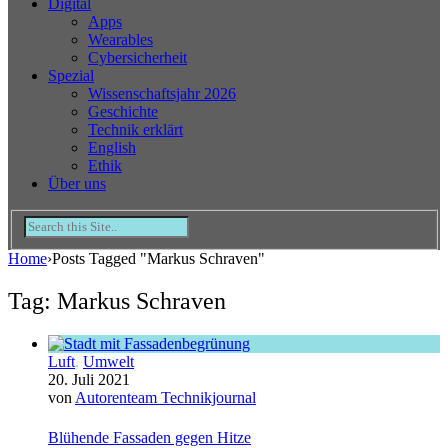
Digital
Apps
Wearables
Cybersicherheit
Spezial
Wissenschaftsjahr 2026
Geschichte
Technik erklärt
English
Ethik
Über uns
Home
›
Posts Tagged "Markus Schraven"
Tag: Markus Schraven
Luft
,
Umwelt
20. Juli 2021
von
Autorenteam Technikjournal
Blühende Fassaden gegen Hitze