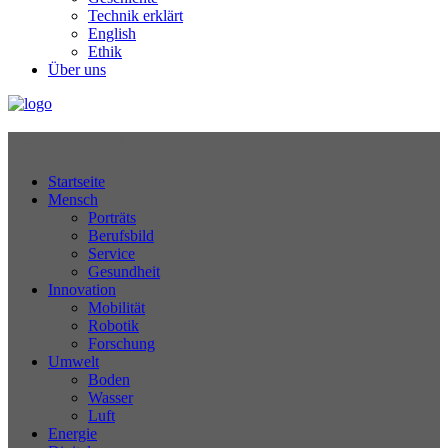
Technik erklärt
English
Ethik
Über uns
Technikjournal
Startseite
Mensch
Porträts
Berufsbild
Service
Gesundheit
Innovation
Mobilität
Robotik
Forschung
Umwelt
Boden
Wasser
Luft
Energie