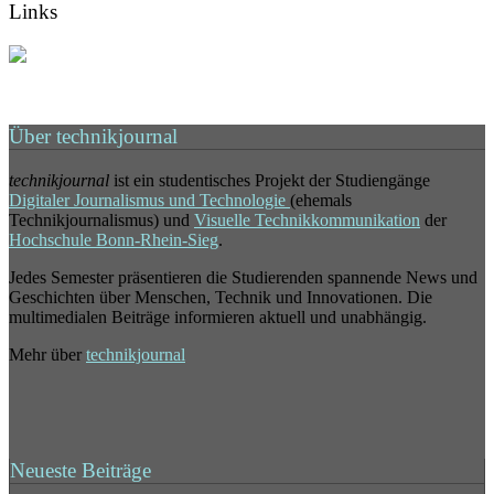
Links
Über technikjournal
technikjournal
ist ein studentisches Projekt der Studiengänge
Digitaler Journalismus und Technologie
(ehemals
Technikjournalismus) und
Visuelle Technikkommunikation
der
Hochschule Bonn-Rhein-Sieg
.
Jedes Semester präsentieren die Studierenden spannende News und
Geschichten über Menschen, Technik und Innovationen. Die
multimedialen Beiträge informieren aktuell und unabhängig.
Mehr über
technikjournal
Neueste Beiträge