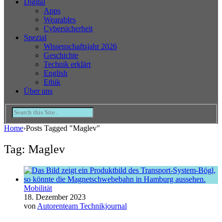
Digital
Apps
Wearables
Cybersicherheit
Spezial
Wissenschaftsjahr 2026
Geschichte
Technik erklärt
English
Ethik
Über uns
Home
›
Posts Tagged "Maglev"
Tag: Maglev
Mobilität
18. Dezember 2023
von
Autorenteam Technikjournal