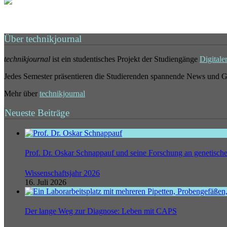
Über technikjournal
technikjournal
ist ein studentisches Projekt der Studiengänge
Digitale
Jedes Semester präsentieren die Studierenden spannende News und G
Mehr über
technikjournal
Neueste Beiträge
Prof. Dr. Oskar Schnappauf und seine Forschung an genetisc
Wissenschaftsjahr 2026
16. Juli 2026
Der lange Weg zur Diagnose: Leben mit CAPS