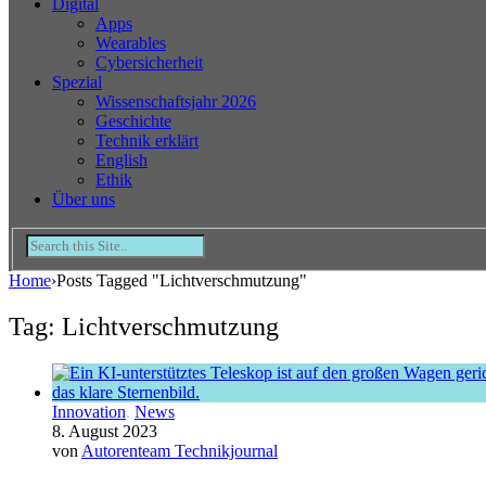
Digital
Apps
Wearables
Cybersicherheit
Spezial
Wissenschaftsjahr 2026
Geschichte
Technik erklärt
English
Ethik
Über uns
Home
›
Posts Tagged "Lichtverschmutzung"
Tag: Lichtverschmutzung
Innovation
,
News
8. August 2023
von
Autorenteam Technikjournal