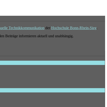
suelle Technikkommunikation
der
Hochschule Bonn-Rhein-Sieg
.
en Beiträge informieren aktuell und unabhängig.