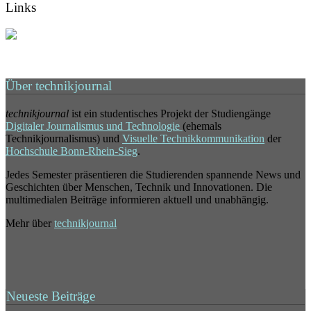
Links
Über technikjournal
technikjournal
ist ein studentisches Projekt der Studiengänge
Digitaler Journalismus und Technologie
(ehemals
Technikjournalismus) und
Visuelle Technikkommunikation
der
Hochschule Bonn-Rhein-Sieg
.
Jedes Semester präsentieren die Studierenden spannende News und
Geschichten über Menschen, Technik und Innovationen. Die
multimedialen Beiträge informieren aktuell und unabhängig.
Mehr über
technikjournal
Neueste Beiträge