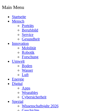
Main Menu
Startseite
Mensch
Porträts
Berufsbild
Service
Gesundheit
Innovation
Mobilität
Robotik
Forschung
Umwelt
Boden
Wasser
Luft
Energie
Digital
Apps
Wearables
Cybersicherheit
Spezial
Wissenschaftsjahr 2026
Geschichte