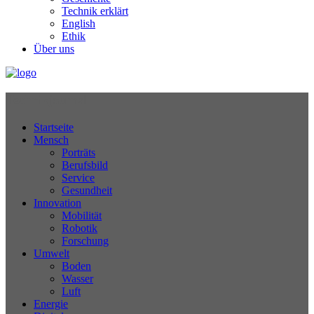
Technik erklärt
English
Ethik
Über uns
Technikjournal
Startseite
Mensch
Porträts
Berufsbild
Service
Gesundheit
Innovation
Mobilität
Robotik
Forschung
Umwelt
Boden
Wasser
Luft
Energie