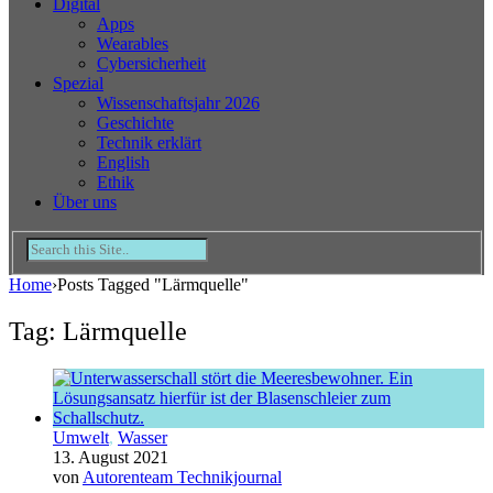
Digital
Apps
Wearables
Cybersicherheit
Spezial
Wissenschaftsjahr 2026
Geschichte
Technik erklärt
English
Ethik
Über uns
Home
›
Posts Tagged "Lärmquelle"
Tag: Lärmquelle
Umwelt
,
Wasser
13. August 2021
von
Autorenteam Technikjournal