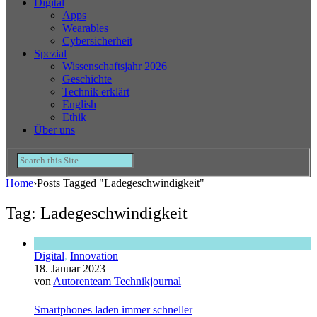
Digital
Apps
Wearables
Cybersicherheit
Spezial
Wissenschaftsjahr 2026
Geschichte
Technik erklärt
English
Ethik
Über uns
Home
›
Posts Tagged "Ladegeschwindigkeit"
Tag: Ladegeschwindigkeit
Digital
,
Innovation
18. Januar 2023
von
Autorenteam Technikjournal
Smartphones laden immer schneller