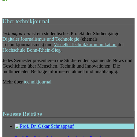
Über technikjournal
technikjournal
ist ein studentisches Projekt der Studiengänge
Digitaler Journalismus und Technologie
(ehemals
Technikjournalismus) und
Visuelle Technikkommunikation
der
Hochschule Bonn-Rhein-Sieg
.
Jedes Semester präsentieren die Studierenden spannende News und
Geschichten über Menschen, Technik und Innovationen. Die
multimedialen Beiträge informieren aktuell und unabhängig.
Mehr über
technikjournal
Neueste Beiträge