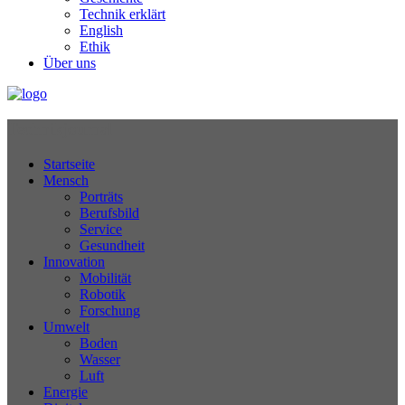
Technik erklärt
English
Ethik
Über uns
Technikjournal
Startseite
Mensch
Porträts
Berufsbild
Service
Gesundheit
Innovation
Mobilität
Robotik
Forschung
Umwelt
Boden
Wasser
Luft
Energie