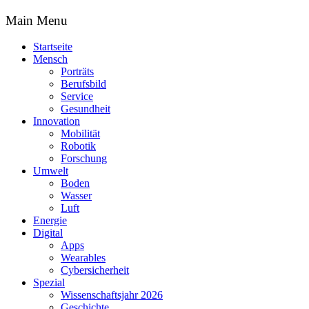
Main Menu
Startseite
Mensch
Porträts
Berufsbild
Service
Gesundheit
Innovation
Mobilität
Robotik
Forschung
Umwelt
Boden
Wasser
Luft
Energie
Digital
Apps
Wearables
Cybersicherheit
Spezial
Wissenschaftsjahr 2026
Geschichte