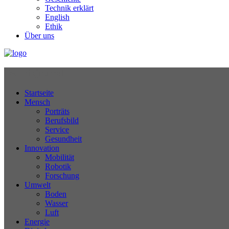
Technik erklärt
English
Ethik
Über uns
Technikjournal
Startseite
Mensch
Porträts
Berufsbild
Service
Gesundheit
Innovation
Mobilität
Robotik
Forschung
Umwelt
Boden
Wasser
Luft
Energie