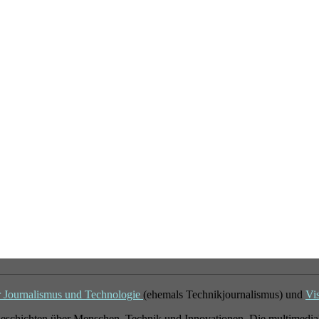
r Journalismus und Technologie
(ehemals Technikjournalismus) und
Vi
eschichten über Menschen, Technik und Innovationen. Die multimedial