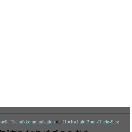
suelle Technikkommunikation
der
Hochschule Bonn-Rhein-Sieg
.
en Beiträge informieren aktuell und unabhängig.