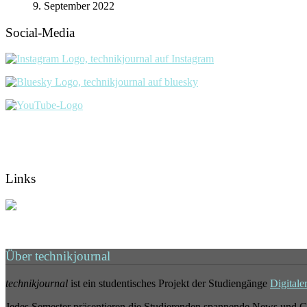
9. September 2022
Social-Media
Links
Über technikjournal
technikjournal
ist ein studentisches Projekt der Studiengänge
Digitale
Jedes Semester präsentieren die Studierenden spannende News und G