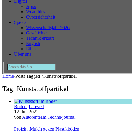
Digital
Apps
Wearables
Cybersicherheit
Spezial
Wissenschaftsjahr 2026
Geschichte
Technik erklärt
English
Ethik
Über uns
Home
›
Posts Tagged "Kunststoffpartikel"
Tag: Kunststoffpartikel
Boden
,
Umwelt
12. Juli 2021
von
Autorenteam Technikjournal
Projekt iMulch gegen Plastikböden