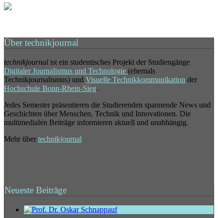
Über technikjournal
technikjournal
ist ein studentisches Projekt der Studiengänge
Digitaler Journalismus und Technologie
(ehemals
Technikjournalismus) und
Visuelle Technikkommunikation
der
Hochschule Bonn-Rhein-Sieg
.
Jedes Semester präsentieren die Studierenden spannende News und
Geschichten über Menschen, Technik und Innovationen. Die
multimedialen Beiträge informieren aktuell und unabhängig.
Mehr über
technikjournal
Neueste Beiträge