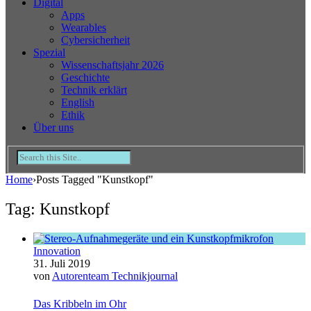
Digital
Apps
Wearables
Cybersicherheit
Spezial
Wissenschaftsjahr 2026
Geschichte
Technik erklärt
English
Ethik
Über uns
Home
›
Posts Tagged "Kunstkopf"
Tag: Kunstkopf
Innovation
31. Juli 2019
von
Autorenteam Technikjournal
Das Kribbeln im Ohr