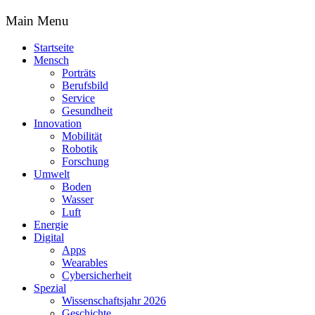
Main Menu
Startseite
Mensch
Porträts
Berufsbild
Service
Gesundheit
Innovation
Mobilität
Robotik
Forschung
Umwelt
Boden
Wasser
Luft
Energie
Digital
Apps
Wearables
Cybersicherheit
Spezial
Wissenschaftsjahr 2026
Geschichte