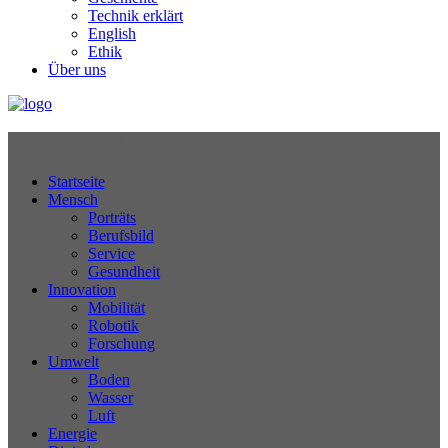
Technik erklärt
English
Ethik
Über uns
Technikjournal
Startseite
Mensch
Porträts
Berufsbild
Service
Gesundheit
Innovation
Mobilität
Robotik
Forschung
Umwelt
Boden
Wasser
Luft
Energie