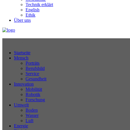
Technik erklärt
English
Ethik
Über uns
Technikjournal
Startseite
Mensch
Porträts
Berufsbild
Service
Gesundheit
Innovation
Mobilität
Robotik
Forschung
Umwelt
Boden
Wasser
Luft
Energie