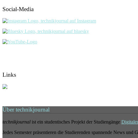
Social-Media
Links
Über technikjournal
technikjournal
ist ein studentisches Projekt der Studiengänge
Digitale
Jedes Semester präsentieren die Studierenden spannende News und G