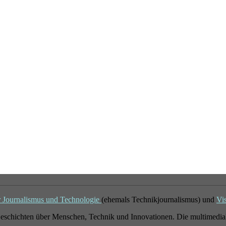
r Journalismus und Technologie
(ehemals Technikjournalismus) und
Vi
eschichten über Menschen, Technik und Innovationen. Die multimedial