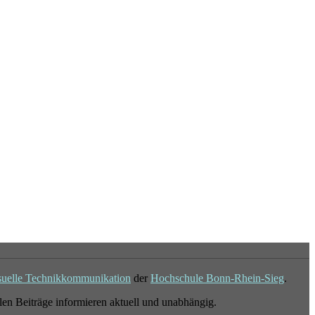
suelle Technikkommunikation
der
Hochschule Bonn-Rhein-Sieg
.
en Beiträge informieren aktuell und unabhängig.