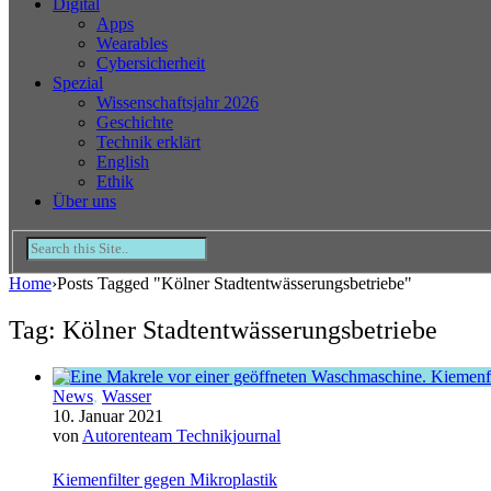
Digital
Apps
Wearables
Cybersicherheit
Spezial
Wissenschaftsjahr 2026
Geschichte
Technik erklärt
English
Ethik
Über uns
Home
›
Posts Tagged "Kölner Stadtentwässerungsbetriebe"
Tag: Kölner Stadtentwässerungsbetriebe
News
,
Wasser
10. Januar 2021
von
Autorenteam Technikjournal
Kiemenfilter gegen Mikroplastik