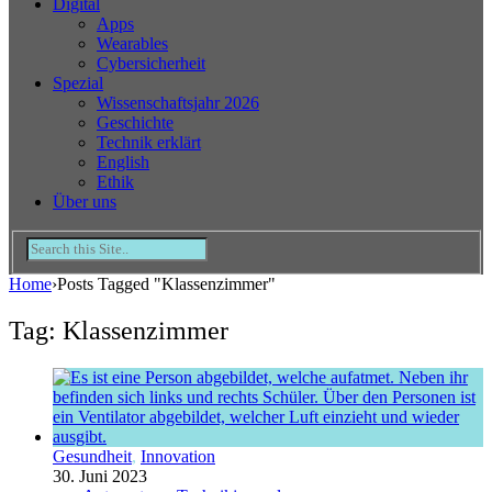
Digital
Apps
Wearables
Cybersicherheit
Spezial
Wissenschaftsjahr 2026
Geschichte
Technik erklärt
English
Ethik
Über uns
Home
›
Posts Tagged "Klassenzimmer"
Tag: Klassenzimmer
Gesundheit
,
Innovation
30. Juni 2023