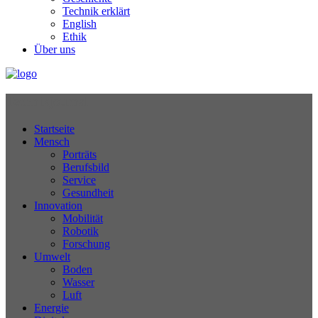
Technik erklärt
English
Ethik
Über uns
Technikjournal
Startseite
Mensch
Porträts
Berufsbild
Service
Gesundheit
Innovation
Mobilität
Robotik
Forschung
Umwelt
Boden
Wasser
Luft
Energie