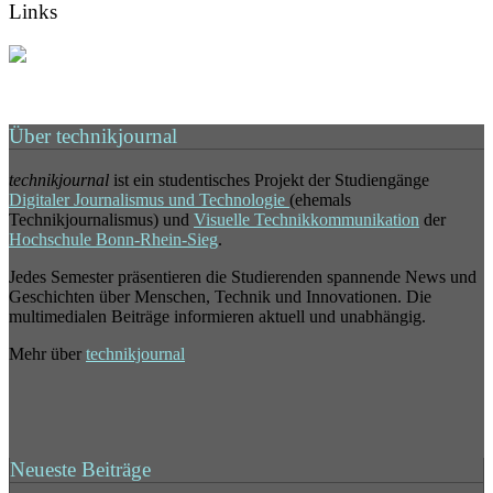
Links
Über technikjournal
technikjournal
ist ein studentisches Projekt der Studiengänge
Digitaler Journalismus und Technologie
(ehemals
Technikjournalismus) und
Visuelle Technikkommunikation
der
Hochschule Bonn-Rhein-Sieg
.
Jedes Semester präsentieren die Studierenden spannende News und
Geschichten über Menschen, Technik und Innovationen. Die
multimedialen Beiträge informieren aktuell und unabhängig.
Mehr über
technikjournal
Neueste Beiträge