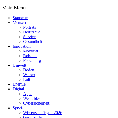
Main Menu
Startseite
Mensch
Porträts
Berufsbild
Service
Gesundheit
Innovation
Mobilität
Robotik
Forschung
Umwelt
Boden
Wasser
Luft
Energie
Digital
Apps
Wearables
Cybersicherheit
Spezial
Wissenschaftsjahr 2026
Geschichte