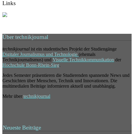
Links
Über technikjournal
technikjournal
ist ein studentisches Projekt der Studiengänge
Digitaler Journalismus und Technologie
(ehemals
Technikjournalismus) und
Visuelle Technikkommunikation
der
Hochschule Bonn-Rhein-Sieg
.
Jedes Semester präsentieren die Studierenden spannende News und
Geschichten über Menschen, Technik und Innovationen. Die
multimedialen Beiträge informieren aktuell und unabhängig.
Mehr über
technikjournal
Neueste Beiträge