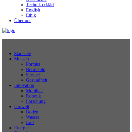
Technik erklärt
English
Ethik
Über uns
Technikjournal
Startseite
Mensch
Porträts
Berufsbild
Service
Gesundheit
Innovation
Mobilität
Robotik
Forschung
Umwelt
Boden
Wasser
Luft
Energie