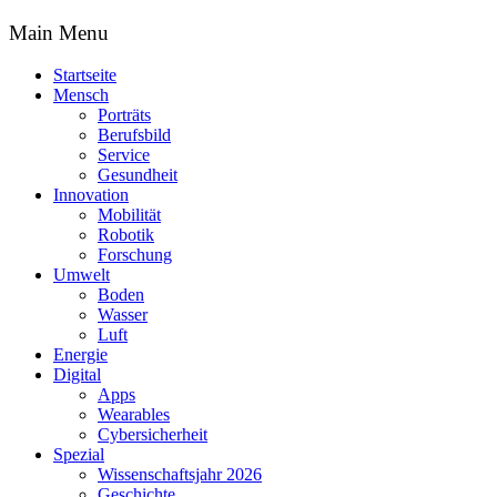
Main Menu
Startseite
Mensch
Porträts
Berufsbild
Service
Gesundheit
Innovation
Mobilität
Robotik
Forschung
Umwelt
Boden
Wasser
Luft
Energie
Digital
Apps
Wearables
Cybersicherheit
Spezial
Wissenschaftsjahr 2026
Geschichte