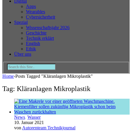
Digital
Apps
Wearables
Cybersicherheit
Spezial
Wissenschaftsjahr 2026
Geschichte
Technik erklärt
English
Ethik
Über uns
Home
›
Posts Tagged "Kläranlagen Mikroplastik"
Tag: Kläranlagen Mikroplastik
News
,
Wasser
10. Januar 2021
von
Autorenteam Technikjournal