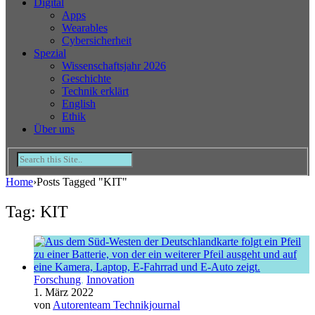
Digital
Apps
Wearables
Cybersicherheit
Spezial
Wissenschaftsjahr 2026
Geschichte
Technik erklärt
English
Ethik
Über uns
Home
›
Posts Tagged "KIT"
Tag: KIT
Forschung
,
Innovation
1. März 2022
von
Autorenteam Technikjournal