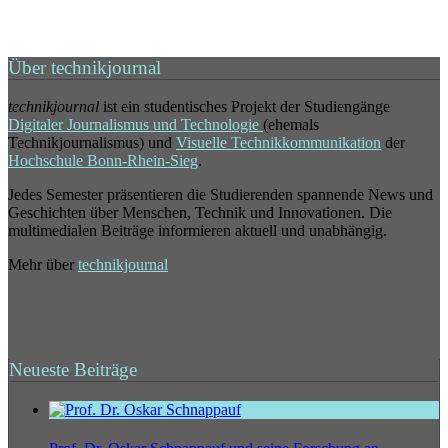
Über technikjournal
technikjournal
ist ein studentisches Projekt der Studiengänge
Digitaler Journalismus und Technologie
(ehemals
Technikjournalismus) und
Visuelle Technikkommunikation
der
Hochschule Bonn-Rhein-Sieg
.
Jedes Semester präsentieren die Studierenden spannende News und
Geschichten über Menschen, Technik und Innovationen. Die
multimedialen Beiträge informieren aktuell und unabhängig.
Mehr über
technikjournal
Neueste Beiträge