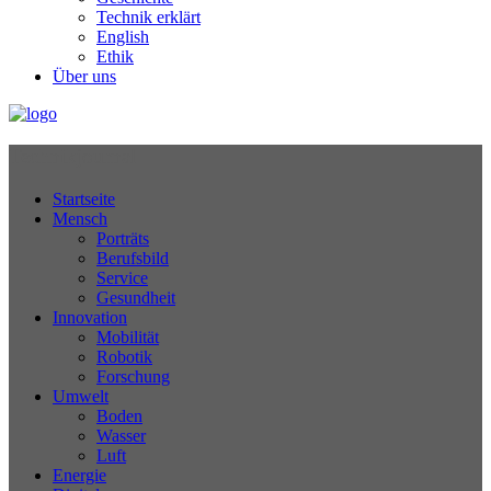
Technik erklärt
English
Ethik
Über uns
Technikjournal
Startseite
Mensch
Porträts
Berufsbild
Service
Gesundheit
Innovation
Mobilität
Robotik
Forschung
Umwelt
Boden
Wasser
Luft
Energie