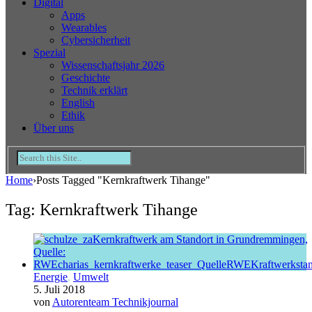
Digital
Apps
Wearables
Cybersicherheit
Spezial
Wissenschaftsjahr 2026
Geschichte
Technik erklärt
English
Ethik
Über uns
Home
›
Posts Tagged "Kernkraftwerk Tihange"
Tag: Kernkraftwerk Tihange
Energie
,
Umwelt
5. Juli 2018
von
Autorenteam Technikjournal