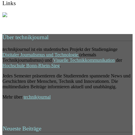
Links
Über technikjournal
technikjournal
ist ein studentisches Projekt der Studiengänge
Digitaler Journalismus und Technologie
(ehemals
Technikjournalismus) und
Visuelle Technikkommunikation
der
Hochschule Bonn-Rhein-Sieg
.
Jedes Semester präsentieren die Studierenden spannende News und
Geschichten über Menschen, Technik und Innovationen. Die
multimedialen Beiträge informieren aktuell und unabhängig.
Mehr über
technikjournal
Neueste Beiträge