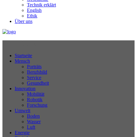
Technik erklärt
English
Ethik
Über uns
Technikjournal
Startseite
Mensch
Porträts
Berufsbild
Service
Gesundheit
Innovation
Mobilität
Robotik
Forschung
Umwelt
Boden
Wasser
Luft
Energie