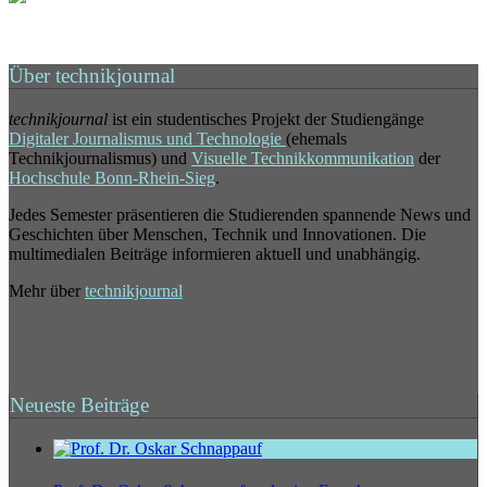
Über technikjournal
technikjournal
ist ein studentisches Projekt der Studiengänge
Digitaler Journalismus und Technologie
(ehemals
Technikjournalismus) und
Visuelle Technikkommunikation
der
Hochschule Bonn-Rhein-Sieg
.
Jedes Semester präsentieren die Studierenden spannende News und
Geschichten über Menschen, Technik und Innovationen. Die
multimedialen Beiträge informieren aktuell und unabhängig.
Mehr über
technikjournal
Neueste Beiträge