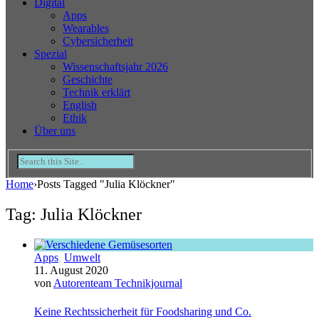
Digital
Apps
Wearables
Cybersicherheit
Spezial
Wissenschaftsjahr 2026
Geschichte
Technik erklärt
English
Ethik
Über uns
Home
›
Posts Tagged "Julia Klöckner"
Tag: Julia Klöckner
Apps
,
Umwelt
11. August 2020
von
Autorenteam Technikjournal
Keine Rechtssicherheit für Foodsharing und Co.