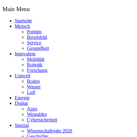
Main Menu
Startseite
Mensch
Porträts
Berufsbild
Service
Gesundheit
Innovation
Mobilität
Robotik
Forschung
Umwelt
Boden
Wasser
Luft
Energie
Digital
Apps
Wearables
Cybersicherheit
Spezial
Wissenschaftsjahr 2026
Geschichte