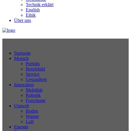
Technik erklärt
English
Ethik
Über uns
Technikjournal
Startseite
Mensch
Porträts
Berufsbild
Service
Gesundheit
Innovation
Mobilität
Robotik
Forschung
Umwelt
Boden
Wasser
Luft
Energie