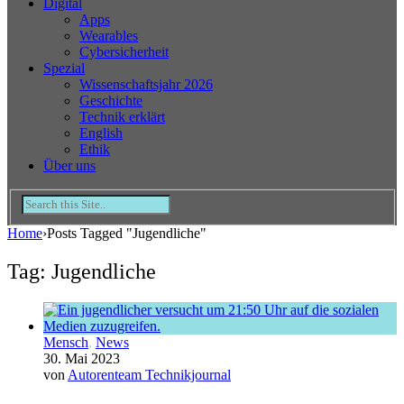
Digital
Apps
Wearables
Cybersicherheit
Spezial
Wissenschaftsjahr 2026
Geschichte
Technik erklärt
English
Ethik
Über uns
Home
›
Posts Tagged "Jugendliche"
Tag: Jugendliche
Mensch
,
News
30. Mai 2023
von
Autorenteam Technikjournal