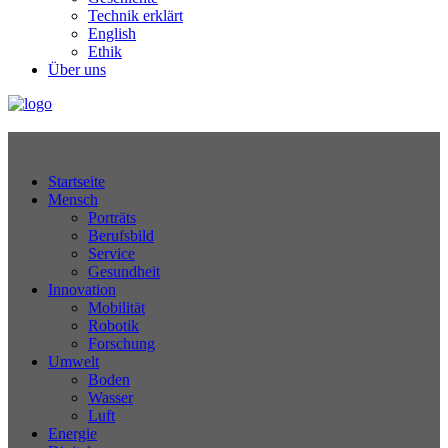
Technik erklärt
English
Ethik
Über uns
Technikjournal
Startseite
Mensch
Porträts
Berufsbild
Service
Gesundheit
Innovation
Mobilität
Robotik
Forschung
Umwelt
Boden
Wasser
Luft
Energie