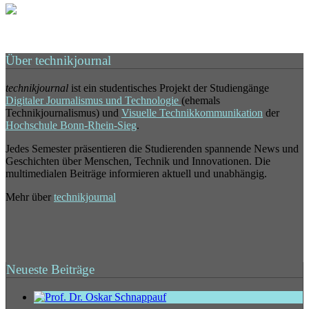
Über technikjournal
technikjournal
ist ein studentisches Projekt der Studiengänge
Digitaler Journalismus und Technologie
(ehemals
Technikjournalismus) und
Visuelle Technikkommunikation
der
Hochschule Bonn-Rhein-Sieg
.
Jedes Semester präsentieren die Studierenden spannende News und
Geschichten über Menschen, Technik und Innovationen. Die
multimedialen Beiträge informieren aktuell und unabhängig.
Mehr über
technikjournal
Neueste Beiträge