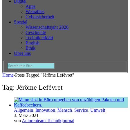
Digital
Apps
Wearables
Cybersicherheit
Spezial
Wissenschaftsjahr 2026
Geschichte
Technik erklärt
English
Ethik
Über uns
Home
›
Posts Tagged "Jérôme Lefèvret"
Tag: Jérôme Lefèvret
Allgemein
,
Innovation
,
Mensch
,
Service
,
Umwelt
3. März 2021
von
Autorenteam Technikjournal