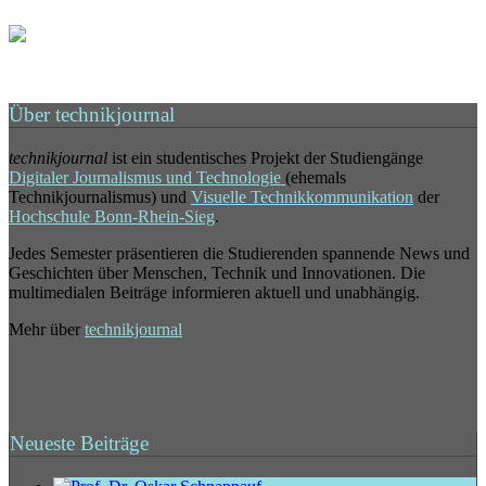
Über technikjournal
technikjournal
ist ein studentisches Projekt der Studiengänge
Digitaler Journalismus und Technologie
(ehemals
Technikjournalismus) und
Visuelle Technikkommunikation
der
Hochschule Bonn-Rhein-Sieg
.
Jedes Semester präsentieren die Studierenden spannende News und
Geschichten über Menschen, Technik und Innovationen. Die
multimedialen Beiträge informieren aktuell und unabhängig.
Mehr über
technikjournal
Neueste Beiträge