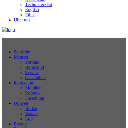
Technik erklärt
English
Ethik
Über uns
Technikjournal
Startseite
Mensch
Porträts
Berufsbild
Service
Gesundheit
Innovation
Mobilität
Robotik
Forschung
Umwelt
Boden
Wasser
Luft
Energie