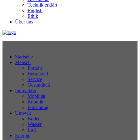
Technik erklärt
English
Ethik
Über uns
Technikjournal
Startseite
Mensch
Porträts
Berufsbild
Service
Gesundheit
Innovation
Mobilität
Robotik
Forschung
Umwelt
Boden
Wasser
Luft
Energie