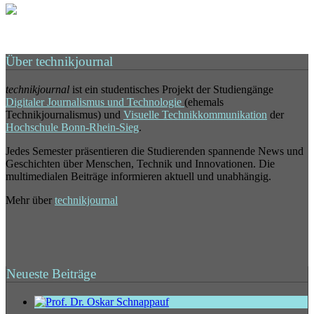
Über technikjournal
technikjournal
ist ein studentisches Projekt der Studiengänge
Digitaler Journalismus und Technologie
(ehemals
Technikjournalismus) und
Visuelle Technikkommunikation
der
Hochschule Bonn-Rhein-Sieg
.
Jedes Semester präsentieren die Studierenden spannende News und
Geschichten über Menschen, Technik und Innovationen. Die
multimedialen Beiträge informieren aktuell und unabhängig.
Mehr über
technikjournal
Neueste Beiträge