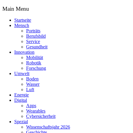
Main Menu
Startseite
Mensch
Porträts
Berufsbild
Service
Gesundheit
Innovation
Mobilität
Robotik
Forschung
Umwelt
Boden
Wasser
Luft
Energie
Digital
Apps
Wearables
Cybersicherheit
Spezial
Wissenschaftsjahr 2026
Geschichte