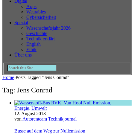
Digital
Apps
Wearables
Cybersicherheit
Spezial
Wissenschaftsjahr 2026
Geschichte
Technik erklärt
English
Ethik
Über uns
Home
›
Posts Tagged "Jens Conrad"
Tag: Jens Conrad
Energie
,
Umwelt
12. August 2018
von
Autorenteam Technikjournal
Busse auf dem Weg zur Nullemission